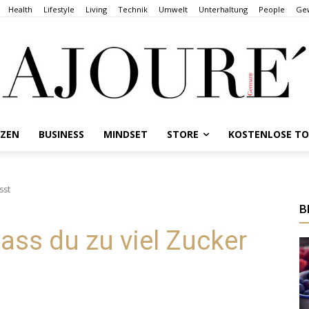
Health
Lifestyle
Living
Technik
Umwelt
Unterhaltung
People
Gew
NZEN
BUSINESS
MINDSET
STORE
KOSTENLOSE T
sst
B
ass du zu viel Zucker