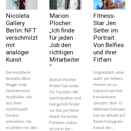
Nicoleta
Marion
Fitness-
Gallery
Plocher:
Star Jen
Berlin: NFT
„Ich finde
Selter im
verschmilzt
für jeden
Portrait:
mit
Job den
Von Belfies
analoger
richtigen
und ihrer
Kunst
Mitarbeiter
Fitfam
“
Die Künstlerin
Unglaublich, aber
Nicoleta Albei-
wahr. Jen Selters
Marion Plocher
Wigger malt
Hintern ist so
findet Top-Leute
farbintensive
bekannt wie Kim
für Top-Jobs. Mit
Acrylbilder, die
Kardashians
viel Empathie und
aus ihrer
Gesicht. Über 13
Feingefühl findet
Gefühlswelt
Millionen Follower
sie das perfekte
heraus
hat sie aktuell auf
Match für beide
entstehen. Sie
ihrem Instagram-
Parteien. Dabei
erzählen von den
Kanal, der...
ist sie in der...