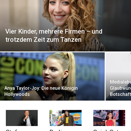
Vier Kinder, mehrere Firmen – und
trotzdem Zeit zum Tanzen
Medialabe
Anya Taylor-Joy: Die neue Königin
Glaubwürd
Hollywoods
Botschaf