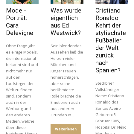
Model-
Was wurde
Cristiano
Porträt:
eigentlich
Ronaldo:
Cara
aus Ed
Kehrt der
Delevigne
Westwick?
stylischste
Fußballer
Ohne Frage gibt
Sein blendendes
der Welt
es einige Models,
Aussehen ließ die
zurück
die international
Herzen vieler
nach
bekannt sind und
Mädchen und
Spanien?
nicht mehr nur
junger Frauen
auf den
höherschlagen,
Steckbrief
Laufstegen der
aber seine
Vollständiger
Welt zu finden
berühmteste
Name: Cristiano
sind, sondern
Rolle brachte die
Ronaldo dos
auch in der
Emotionen auch
Santos Aveiro
Werbung und
aus anderen
Geboren: 5.
den anderen
Gründen in...
Februar 1985,
Medien, welche
Hospital Dr. Nélio
über diese
Weiterlesen
Mendonça,
berichten. Hierzu