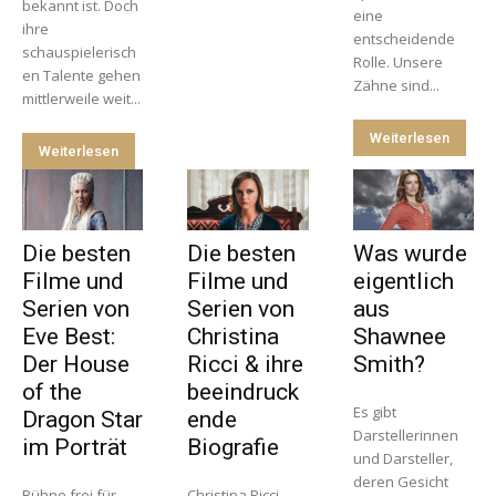
bekannt ist. Doch
eine
ihre
entscheidende
schauspielerisch
Rolle. Unsere
en Talente gehen
Zähne sind...
mittlerweile weit...
Weiterlesen
Weiterlesen
Die besten
Die besten
Was wurde
Filme und
Filme und
eigentlich
Serien von
Serien von
aus
Eve Best:
Christina
Shawnee
Der House
Ricci & ihre
Smith?
of the
beeindruck
Es gibt
Dragon Star
ende
Darstellerinnen
im Porträt
Biografie
und Darsteller,
deren Gesicht
Bühne frei für
Christina Ricci