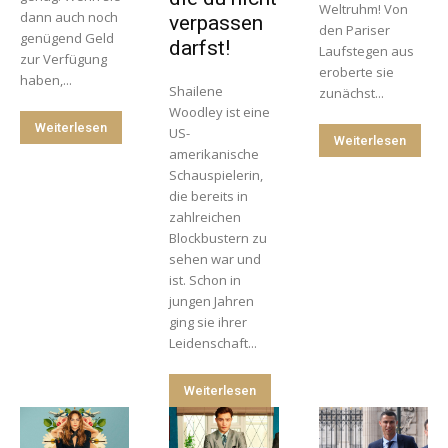
Weltruhm! Von
dann auch noch
verpassen
den Pariser
genügend Geld
darfst!
Laufstegen aus
zur Verfügung
eroberte sie
haben,...
Shailene
zunächst...
Woodley ist eine
Weiterlesen
US-
Weiterlesen
amerikanische
Schauspielerin,
die bereits in
zahlreichen
Blockbustern zu
sehen war und
ist. Schon in
jungen Jahren
ging sie ihrer
Leidenschaft...
Weiterlesen