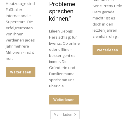
Probleme
Heutzutage sind
Serie Pretty Little
Fußballer
sprechen
Liars gerade
internationale
können.“
macht? Ist es
Superstars. Die
doch in den
erfolgreichsten
letzten Jahren
Eileen Liebigs
von ihnen
ziemlich ruhig...
Herz schlägt für
verdienen jedes
Events. Ob online
Jahr mehrere
oder offline –
Weiterlesen
Millionen – nicht
besser geht es
nur...
immer. Die
Gründerin und
Weiterlesen
Familienmama
spricht mit uns
über die...
Weiterlesen
Mehr laden