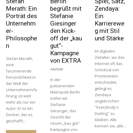
Stefan
Berlin
Spiel, Satz,
Merath: Ein
begrüßt mit
Zendaya:
Porträt des
Stefanie
Ein
Unternehm
Giesinger
Karrierewe
er-
den Kick-
g mit Stil
Philosophe
off der „kau
und Stärke
n
gut“-
Im digitalen
Kampagne
Zeitalter, wo das
Stefan Merath,
von EXTRA
Internet oft das
eine
ANZEIGE
Schicksal von
faszinierende
Prominenten
Persönlichkeit in
In der
entscheidet,
der Welt der
pulsierenden
gelingt es
Unternehmensfü
Metropole Berlin
Zendaya
hrung, ist weit
trafen wir
ungebrochen
mehr als nur ein
Stefanie
"Everybody's
Autor. Er ist ein
Giesinger, das
Darling" zu
Denker, der es
Gesicht der
bleiben. Alle
geschafft...
neuen „kau gut“-
kennen sie, alle...
Kampagne von