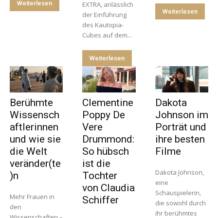
Weiterlesen
EXTRA, anlässlich
Weiterlesen
der Einführung
des Kautopia-
Cubes auf dem...
Weiterlesen
Berühmte
Clementine
Dakota
Wissensch
Poppy De
Johnson im
aftlerinnen
Vere
Porträt und
und wie sie
Drummond:
ihre besten
die Welt
So hübsch
Filme
veränder(te
ist die
Dakota Johnson,
)n
Tochter
eine
von Claudia
Schauspielerin,
Mehr Frauen in
Schiffer
die sowohl durch
den
ihr berühmtes
Wissenschaften –