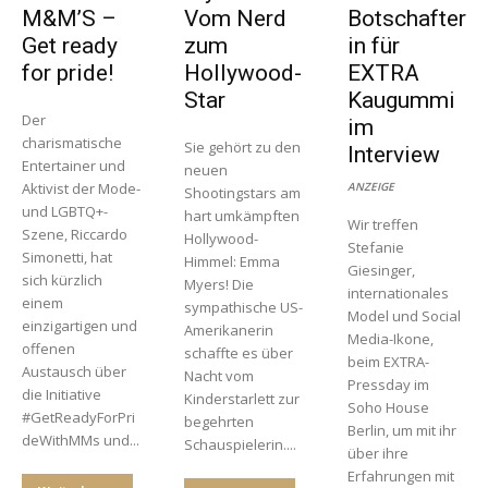
M&M’S –
Vom Nerd
Botschafter
Get ready
zum
in für
for pride!
Hollywood-
EXTRA
Star
Kaugummi
Der
im
charismatische
Sie gehört zu den
Interview
Entertainer und
neuen
Aktivist der Mode-
ANZEIGE
Shootingstars am
und LGBTQ+-
hart umkämpften
Wir treffen
Szene, Riccardo
Hollywood-
Stefanie
Simonetti, hat
Himmel: Emma
Giesinger,
sich kürzlich
Myers! Die
internationales
einem
sympathische US-
Model und Social
einzigartigen und
Amerikanerin
Media-Ikone,
offenen
schaffte es über
beim EXTRA-
Austausch über
Nacht vom
Pressday im
die Initiative
Kinderstarlett zur
Soho House
#GetReadyForPri
begehrten
Berlin, um mit ihr
deWithMMs und...
Schauspielerin....
über ihre
Erfahrungen mit