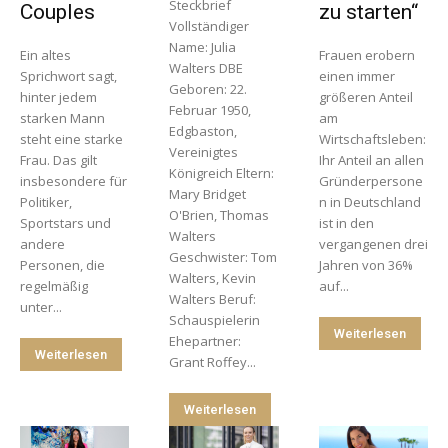
Steckbrief
Couples
zu starten“
Vollständiger
Name: Julia
Ein altes
Frauen erobern
Walters DBE
Sprichwort sagt,
einen immer
Geboren: 22.
hinter jedem
größeren Anteil
Februar 1950,
starken Mann
am
Edgbaston,
steht eine starke
Wirtschaftsleben:
Vereinigtes
Frau. Das gilt
Ihr Anteil an allen
Königreich Eltern:
insbesondere für
Gründerpersone
Mary Bridget
Politiker,
n in Deutschland
O'Brien, Thomas
Sportstars und
ist in den
Walters
andere
vergangenen drei
Geschwister: Tom
Personen, die
Jahren von 36%
Walters, Kevin
regelmäßig
auf...
Walters Beruf:
unter...
Schauspielerin
Weiterlesen
Ehepartner:
Weiterlesen
Grant Roffey...
Weiterlesen