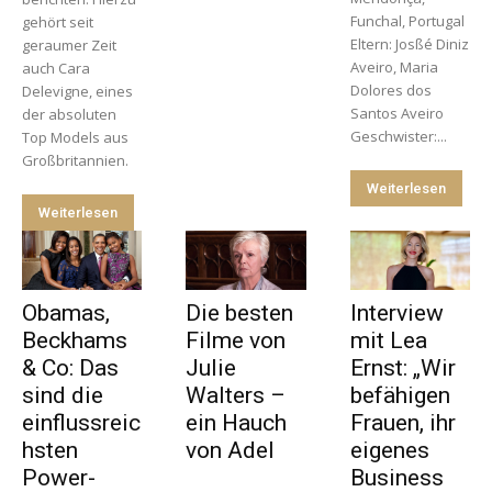
Funchal, Portugal
gehört seit
Eltern: Josßé Diniz
geraumer Zeit
Aveiro, Maria
auch Cara
Dolores dos
Delevigne, eines
Santos Aveiro
der absoluten
Geschwister:...
Top Models aus
Großbritannien.
Weiterlesen
Weiterlesen
Obamas,
Die besten
Interview
Beckhams
Filme von
mit Lea
& Co: Das
Julie
Ernst: „Wir
sind die
Walters –
befähigen
einflussreic
ein Hauch
Frauen, ihr
hsten
von Adel
eigenes
Power-
Business