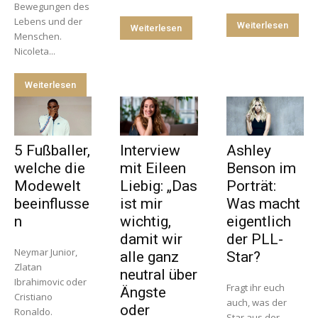
Bewegungen des
Lebens und der
Weiterlesen
Weiterlesen
Menschen.
Nicoleta...
Weiterlesen
5 Fußballer,
Interview
Ashley
welche die
mit Eileen
Benson im
Modewelt
Liebig: „Das
Porträt:
beeinflusse
ist mir
Was macht
n
wichtig,
eigentlich
damit wir
der PLL-
Neymar Junior,
alle ganz
Star?
Zlatan
neutral über
Ibrahimovic oder
Fragt ihr euch
Ängste
Cristiano
auch, was der
oder
Ronaldo.
Star aus der