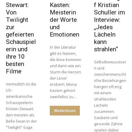
Stewart:
Kasten:
f Kristian
Von
Meisterin
Schuller im
Twilight
der Worte
Interview:
zur
und
„Jedes
gefeierten
Emotionen
Lächeln
Schauspiel
kann
In der Literatur
erin und
strahlen“
gibt es Namen,
ihre 10
die leise kommen
Selbstbewusstsei
besten
und dann wie ein
n und
Filme
Sturm die Herzen
zwischenmenschl
der Leser
iche Beziehungen
Vermutlich ist die
erobern. Mona
hängen oft eng
US-
Kasten gehört
mit einem
amerikanische
zweifellos zu...
strahlenden
Schauspielerin
Lächeln
Kristen Stewart
Weiterlesen
zusammen.
den meisten als
Saubere und
Bella Swan in der
gesunde Zähne
“Twilight”-Saga
spielen dabei