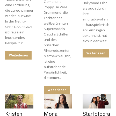
Clementine
Hollywood-Erbe
eine Forderung,
Poppy De Vere
als auch durch
die zurecht immer
Drummond, die
ihre
wieder laut wird!
Tochter des
eindrucksvollen
In der Netflix-
weltberühmten
schauspielerisch
Serie DAS SIGNAL
Supermodels
en Leistungen
ist Paula ein
Claudia Schiffer
bekannt ist, hat
leuchtendes
und des
sich in der Welt...
Beispiel für...
britischen
Filmproduzenten
Weiterlesen
Weiterlesen
Matthew Vaughn,
ist eine
aufstrebende
Persönlichkeit,
die immer...
Weiterlesen
Kristen
Mona
Starfotogra