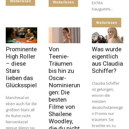
Weiterlesen
Weiterlesen
EXTRA
Kaugummi...
Weiterlesen
Prominente
Von
Was wurde
High Roller
Teenie-
eigentlich
– diese
Träumen
aus Claudia
Stars
bis hin zu
Schiffer?
lieben das
Oscar-
Claudia Schiffer
Glücksspiel
Nominierun
ist gelungen,
gen: Die
wovon die
Manchmal ist
besten
meisten
eben auch für die
Filme von
deutschstämmige
größten Stars all
Shailene
n Promis nur
ihr Ruhm nicht
träumen: Sie
Woodley,
Nervenkitzel
brachte es zu
die du nicht
genug: Wenn sie