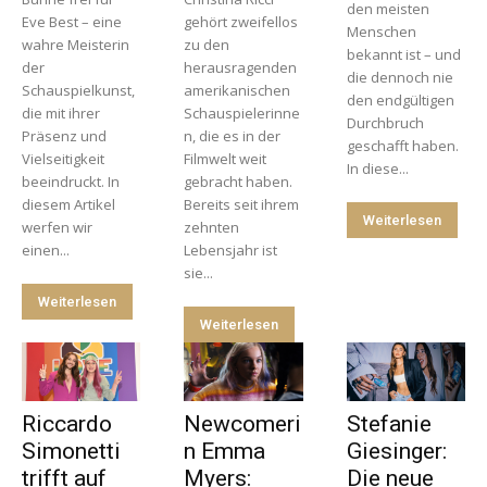
den meisten
Eve Best – eine
gehört zweifellos
Menschen
wahre Meisterin
zu den
bekannt ist – und
der
herausragenden
die dennoch nie
Schauspielkunst,
amerikanischen
den endgültigen
die mit ihrer
Schauspielerinne
Durchbruch
Präsenz und
n, die es in der
geschafft haben.
Vielseitigkeit
Filmwelt weit
In diese...
beeindruckt. In
gebracht haben.
diesem Artikel
Bereits seit ihrem
Weiterlesen
werfen wir
zehnten
einen...
Lebensjahr ist
sie...
Weiterlesen
Weiterlesen
Riccardo
Newcomeri
Stefanie
Simonetti
n Emma
Giesinger:
trifft auf
Myers:
Die neue