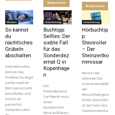
Weiterlesen
Weiterlesen
Mindset
Unterhaltung
Unterhaltung
So kannst
Buchtipp:
Hörbuchtip
du
Selfies: Der
p:
nächtliches
siebte Fall
Steinroller
Grübeln
für das
– Der
abschalten
Sonderdez
Steinzeitko
ernat Q in
mmissar
Viele Menschen
Kopenhage
kennen das
Mord in der
n
Problem: Du liegst
Steinzeit: Der
nachts wach im
erste Kriminalfall
Der
Bett, kannst nicht
der
Kriminalpolizist
einschlafen und
Menschheitsgesc
Carl Mørck muss
machst dir
hichte Steinroller
einen
pausenlos
ist der Sohn des
bestialischen
Gedanken über
Stammesoberha
Mord aufklären:
die