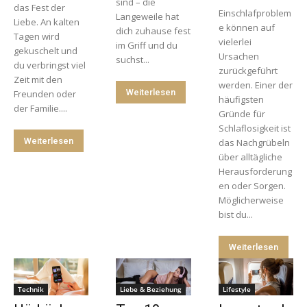
sind – die
das Fest der
Einschlafproblem
Langeweile hat
Liebe. An kalten
e können auf
dich zuhause fest
Tagen wird
vielerlei
im Griff und du
gekuschelt und
Ursachen
suchst...
du verbringst viel
zurückgeführt
Zeit mit den
werden. Einer der
Weiterlesen
Freunden oder
häufigsten
der Familie....
Gründe für
Schlaflosigkeit ist
Weiterlesen
das Nachgrübeln
über alltägliche
Herausforderung
en oder Sorgen.
Möglicherweise
bist du...
Weiterlesen
Technik
Liebe & Beziehung
Lifestyle