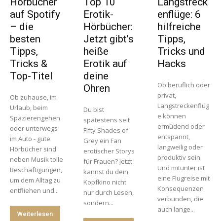
Hörbücher
Top 10
Langstreck
auf Spotify
Erotik-
enflüge: 6
– die
Hörbücher:
hilfreiche
besten
Jetzt gibt’s
Tipps,
Tipps,
heiße
Tricks und
Tricks &
Erotik auf
Hacks
Top-Titel
deine
Ob beruflich oder
Ohren
privat,
Ob zuhause, im
Langstreckenflüg
Urlaub, beim
Du bist
e können
Spazierengehen
spätestens seit
ermüdend oder
oder unterwegs
Fifty Shades of
entspannt,
im Auto - gute
Grey ein Fan
langweilig oder
Hörbücher sind
erotischer Storys
produktiv sein.
neben Musik tolle
für Frauen? Jetzt
Und mitunter ist
Beschäftigungen,
kannst du dein
eine Flugreise mit
um dem Alltag zu
Kopfkino nicht
Konsequenzen
entfliehen und...
nur durch Lesen,
verbunden, die
sondern...
auch lange...
Weiterlesen