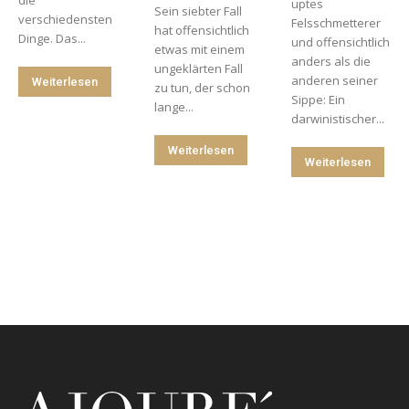
uptes
Sein siebter Fall
verschiedensten
Felsschmetterer
hat offensichtlich
Dinge. Das...
und offensichtlich
etwas mit einem
anders als die
ungeklärten Fall
anderen seiner
Weiterlesen
zu tun, der schon
Sippe: Ein
lange...
darwinistischer...
Weiterlesen
Weiterlesen