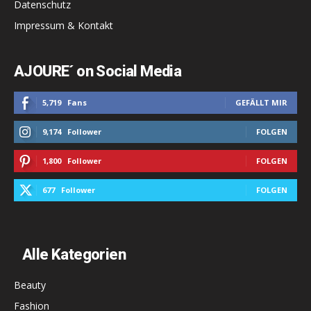
Datenschutz
Impressum & Kontakt
AJOURE´ on Social Media
5,719
Fans
GEFÄLLT MIR
9,174
Follower
FOLGEN
1,800
Follower
FOLGEN
677
Follower
FOLGEN
Alle Kategorien
Beauty
Fashion