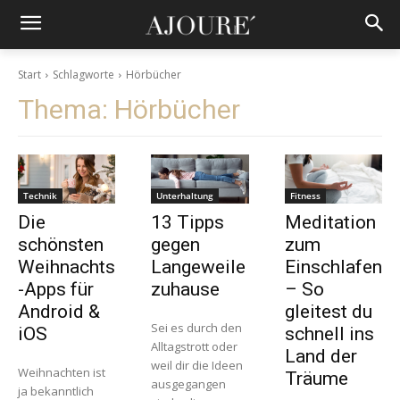
Start
Schlagworte
Hörbücher
Thema:
Hörbücher
Technik
Unterhaltung
Fitness
Die
13 Tipps
Meditation
schönsten
gegen
zum
Weihnachts
Langeweile
Einschlafen
-Apps für
zuhause
– So
Android &
gleitest du
Sei es durch den
iOS
schnell ins
Alltagstrott oder
Land der
weil dir die Ideen
Weihnachten ist
Träume
ausgegangen
ja bekanntlich