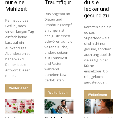
nur eine
Traumfigur
du sie
Mahlzeit
lecker und
Das Angebot an
gesund zu
Diäten und
Kennst du das
Ernährungsempf
Gefühl, nach
Karotten sind ein
ehlungen ist
einem langen Tag
echtes
riesig. Die einen
einfach keine
Superfood – sie
schwören auf die
Lust auf ein
sind nicht nur
vegane Küche,
aufwendiges
gesund, sondern
andere setzen
Abendessen zu
auch unglaublich
auf Trennkost
haben? Girl
vielseitig in der
und Fasten,
Dinner ist die
Küche
während
Antwort! Dieser
einsetzbar. Ob
daneben Low-
neue...
roh, gekocht,
Carb-Diäten...
geröstet oder...
Weiterlesen
Weiterlesen
Weiterlesen