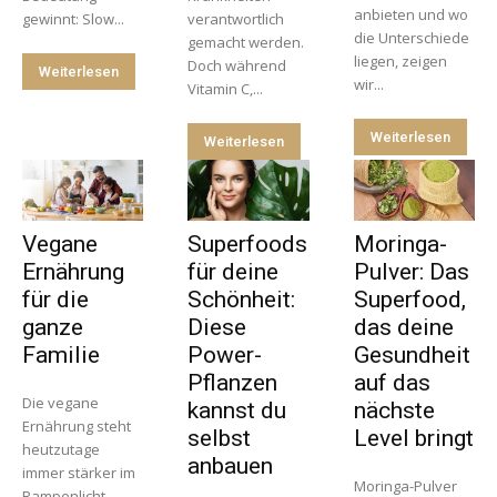
anbieten und wo
gewinnt: Slow...
verantwortlich
die Unterschiede
gemacht werden.
liegen, zeigen
Doch während
Weiterlesen
wir...
Vitamin C,...
Weiterlesen
Weiterlesen
Vegane
Superfoods
Moringa-
Ernährung
für deine
Pulver: Das
für die
Schönheit:
Superfood,
ganze
Diese
das deine
Familie
Power-
Gesundheit
Pflanzen
auf das
Die vegane
kannst du
nächste
Ernährung steht
selbst
Level bringt
heutzutage
anbauen
immer stärker im
Moringa-Pulver
Rampenlicht.