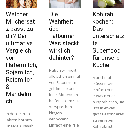
Welcher
Die
Kohlrabi
Milchersat
Wahrheit
kochen:
z passt zu
über
Das
dir? Der
Fatburner:
unterschätz
ultimative
Was steckt
te
Vergleich
wirklich
Superfood
von
dahinter?
für unsere
Hafermilch,
Küche
Haben wir nicht
Sojamilch,
alle schon einmal
Manchmal
Reismilch
von Fatburnern
müssen wir
&
gehört, die uns
einfach nur
Mandelmil
beim Abnehmen
etwas Neues
ch
helfen sollen? Die
ausprobieren, um
Versprechen
uns in etwas
klingen
In den letzten
ganz Besonderes
verlockend:
Jahren hat sich
zu verlieben.
Einfach eine Pille
unsere Auswahl
Kohlrabi ist