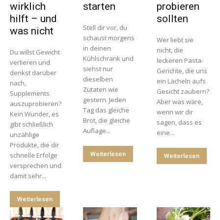
wirklich
starten
probieren
hilft – und
sollten
Stell dir vor, du
was nicht
schaust morgens
Wer liebt sie
in deinen
nicht, die
Du willst Gewicht
Kühlschrank und
leckeren Pasta-
verlieren und
siehst nur
Gerichte, die uns
denkst darüber
dieselben
ein Lächeln aufs
nach,
Zutaten wie
Gesicht zaubern?
Supplements
gestern. Jeden
Aber was wäre,
auszuprobieren?
Tag das gleiche
wenn wir dir
Kein Wunder, es
Brot, die gleiche
sagen, dass es
gibt schließlich
Auflage...
eine...
unzählige
Produkte, die dir
Weiterlesen
schnelle Erfolge
Weiterlesen
versprechen und
damit sehr...
Weiterlesen