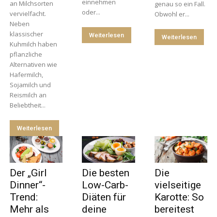
einnehmen
an Milchsorten
genau so ein Fall.
oder...
vervielfacht.
Obwohl er...
Neben
klassischer
Weiterlesen
Weiterlesen
Kuhmilch haben
pflanzliche
Alternativen wie
Hafermilch,
Sojamilch und
Reismilch an
Beliebtheit...
Weiterlesen
Der „Girl
Die besten
Die
Dinner“-
Low-Carb-
vielseitige
Trend:
Diäten für
Karotte: So
Mehr als
deine
bereitest