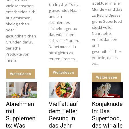
ist aktuell in aller
Ein frischer Teint,
Viele Menschen
Munde – und das
glänzendes Haar
entscheiden sich
zu Recht! Dieses
und ein
aus ethischen,
grüne Superfood
strahlendes
ökologischen
steckt voller
Lächeln – genau
oder
Nährstoffe,
das wünschen
gesundheitlichen
Antioxidantien
sich viele Frauen.
Gründen dafür,
und
Dabei musst du
tierische
gesundheitlicher
nicht gleich zu
Produkte von
Vorteile, die es
teuren Cremes...
ihrem...
zu...
Weiterlesen
Weiterlesen
Weiterlesen
Abnehmen
Vielfalt auf
Konjaknude
mit
dem Teller:
ln: Das
Supplemen
Gesund in
Superfood,
ts: Was
das Jahr
das wir alle