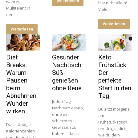
Weiterlesen
wahres
bist nicht allein!
Multitalent in
Viele...
der...
Weiterlesen
Weiterlesen
Diet
Gesunder
Keto
Breaks:
Nachtisch:
Frühstück:
Warum
Süß
Der
Pausen
genießen
perfekte
beim
ohne Reue
Start in den
Abnehmen
Tag
Jeden Tag
Wunder
Nachtisch essen,
Du sitzt morgens
wirken
ohne ein
am
schlechtes
Frühstückstisch
Das ständige
Gewissen zu
und fragst dich,
Kalorienzählen
haben – das ist
wie du dein
und der Verzicht