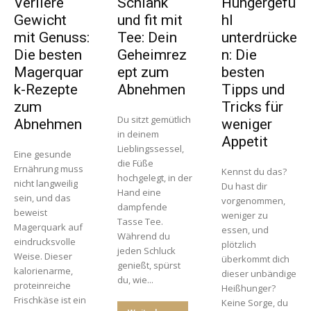
Verliere
Schlank
Hungergefü
Gewicht
und fit mit
hl
mit Genuss:
Tee: Dein
unterdrücke
Die besten
Geheimrez
n: Die
Magerquar
ept zum
besten
k-Rezepte
Abnehmen
Tipps und
zum
Tricks für
Du sitzt gemütlich
Abnehmen
weniger
in deinem
Appetit
Lieblingssessel,
Eine gesunde
die Füße
Ernährung muss
Kennst du das?
hochgelegt, in der
nicht langweilig
Du hast dir
Hand eine
sein, und das
vorgenommen,
dampfende
beweist
weniger zu
Tasse Tee.
Magerquark auf
essen, und
Während du
eindrucksvolle
plötzlich
jeden Schluck
Weise. Dieser
überkommt dich
genießt, spürst
kalorienarme,
dieser unbändige
du, wie...
proteinreiche
Heißhunger?
Frischkäse ist ein
Keine Sorge, du