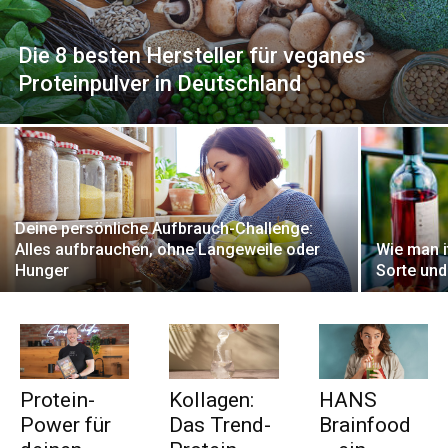
Die 8 besten Hersteller für veganes
Proteinpulver in Deutschland
Deine persönliche Aufbrauch-Challenge:
Alles aufbrauchen, ohne Langeweile oder
Wie man i
Hunger
Sorte und
Protein-
Kollagen:
HANS
Power für
Das Trend-
Brainfood