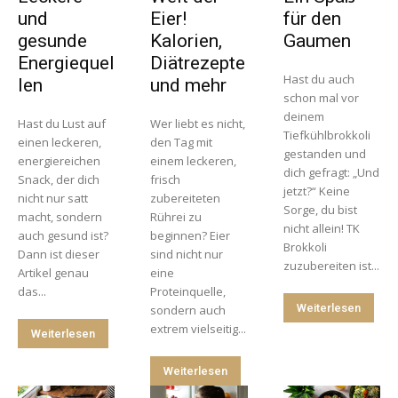
und
Eier!
für den
gesunde
Kalorien,
Gaumen
Energiequel
Diätrezepte
Hast du auch
len
und mehr
schon mal vor
deinem
Hast du Lust auf
Wer liebt es nicht,
Tiefkühlbrokkoli
einen leckeren,
den Tag mit
gestanden und
energiereichen
einem leckeren,
dich gefragt: „Und
Snack, der dich
frisch
jetzt?“ Keine
nicht nur satt
zubereiteten
Sorge, du bist
macht, sondern
Rührei zu
nicht allein! TK
auch gesund ist?
beginnen? Eier
Brokkoli
Dann ist dieser
sind nicht nur
zuzubereiten ist...
Artikel genau
eine
das...
Proteinquelle,
Weiterlesen
sondern auch
extrem vielseitig...
Weiterlesen
Weiterlesen