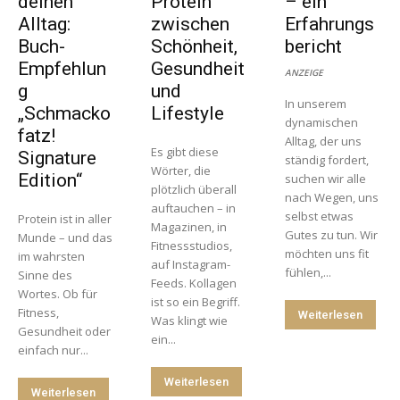
deinen
Protein
– ein
Alltag:
zwischen
Erfahrungs
Buch-
Schönheit,
bericht
Empfehlun
Gesundheit
ANZEIGE
g
und
In unserem
„Schmacko
Lifestyle
dynamischen
fatz!
Alltag, der uns
Es gibt diese
Signature
ständig fordert,
Wörter, die
Edition“
suchen wir alle
plötzlich überall
nach Wegen, uns
auftauchen – in
selbst etwas
Protein ist in aller
Magazinen, in
Gutes zu tun. Wir
Munde – und das
Fitnessstudios,
möchten uns fit
im wahrsten
auf Instagram-
fühlen,...
Sinne des
Feeds. Kollagen
Wortes. Ob für
ist so ein Begriff.
Fitness,
Weiterlesen
Was klingt wie
Gesundheit oder
ein...
einfach nur...
Weiterlesen
Weiterlesen