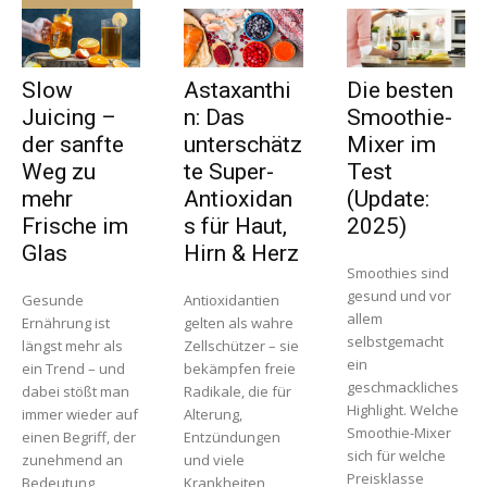
Slow
Astaxanthi
Die besten
Juicing –
n: Das
Smoothie-
der sanfte
unterschätz
Mixer im
Weg zu
te Super-
Test
mehr
Antioxidan
(Update:
Frische im
s für Haut,
2025)
Glas
Hirn & Herz
Smoothies sind
gesund und vor
Gesunde
Antioxidantien
allem
Ernährung ist
gelten als wahre
selbstgemacht
längst mehr als
Zellschützer – sie
ein
ein Trend – und
bekämpfen freie
geschmackliches
dabei stößt man
Radikale, die für
Highlight. Welche
immer wieder auf
Alterung,
Smoothie-Mixer
einen Begriff, der
Entzündungen
sich für welche
zunehmend an
und viele
Preisklasse
Bedeutung
Krankheiten