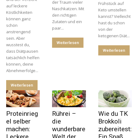
der Traum vieler
Frühstück auf
auf leckere
Naschkatzen. Mit
Keto umstellen
Köstlichkeiten
den richtigen
kannst? Vielleicht
können ganz
Zutaten und ein
hast du schon
schön
paar...
von der
anstrengend
ketogenen Diät...
sein. Aber
Weiterlesen
wusstest du,
Weiterlesen
dass Diätpausen
tatsächlich helfen
können, deine
Abnehmerfolge...
Weiterlesen
Proteinrieg
Rührei –
Wie du TK
el selber
die
Brokkoli
machen:
wunderbare
zubereitest:
Leckere
Welt der
Ein Spaß