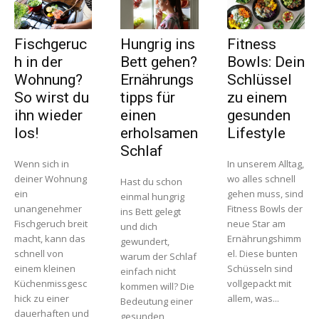
Fischgeruc
Hungrig ins
Fitness
h in der
Bett gehen?
Bowls: Dein
Wohnung?
Ernährungs
Schlüssel
So wirst du
tipps für
zu einem
ihn wieder
einen
gesunden
los!
erholsamen
Lifestyle
Schlaf
Wenn sich in
In unserem Alltag,
deiner Wohnung
wo alles schnell
Hast du schon
ein
gehen muss, sind
einmal hungrig
unangenehmer
Fitness Bowls der
ins Bett gelegt
Fischgeruch breit
neue Star am
und dich
macht, kann das
Ernährungshimm
gewundert,
schnell von
el. Diese bunten
warum der Schlaf
einem kleinen
Schüsseln sind
einfach nicht
Küchenmissgesc
vollgepackt mit
kommen will? Die
hick zu einer
allem, was...
Bedeutung einer
dauerhaften und
gesunden