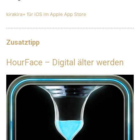
kirakira+ für iOS im Apple App Store
Zusatztipp
HourFace – Digital älter werden