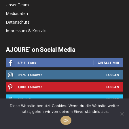
Unser Team
Mediadaten
Datenschutz
Impressum & Kontakt
AJOURE´ on Social Media
5,718
Fans
GEFÄLLT MIR
9,174
Follower
FOLGEN
1,800
Follower
FOLGEN
677
Follower
FOLGEN
Diese Website benutzt Cookies. Wenn du die Website weiter
nutzt, gehen wir von deinem Einverständnis aus.
OK
Alle Kategorien