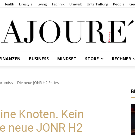
Health
Lifestyle
Living
Technik
Umwelt
Unterhaltung
People
Gew
FINANZEN
BUSINESS
MINDSET
STORE
RECHNER
romiss. – Die neue JONR H2 Series...
B
ine Knoten. Kein
ie neue JONR H2