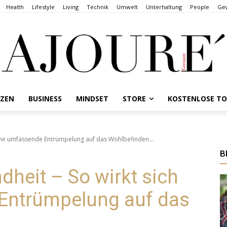
Health
Lifestyle
Living
Technik
Umwelt
Unterhaltung
People
Gew
NZEN
BUSINESS
MINDSET
STORE
KOSTENLOSE T
eine umfassende Entrümpelung auf das Wohlbefinden...
B
heit – So wirkt sich
Entrümpelung auf das