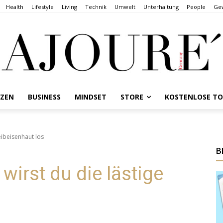
Health
Lifestyle
Living
Technik
Umwelt
Unterhaltung
People
Gew
NZEN
BUSINESS
MINDSET
STORE
KOSTENLOSE T
Reibeisenhaut los
B
wirst du die lästige