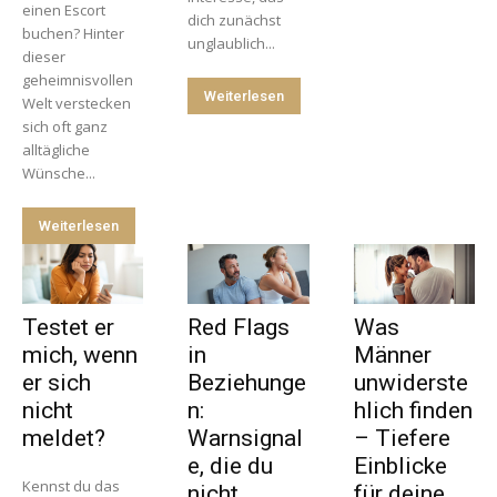
einen Escort
dich zunächst
buchen? Hinter
unglaublich...
dieser
geheimnisvollen
Weiterlesen
Welt verstecken
sich oft ganz
alltägliche
Wünsche...
Weiterlesen
Testet er
Red Flags
Was
mich, wenn
in
Männer
er sich
Beziehunge
unwiderste
nicht
n:
hlich finden
meldet?
Warnsignal
– Tiefere
e, die du
Einblicke
Kennst du das
nicht
für deine