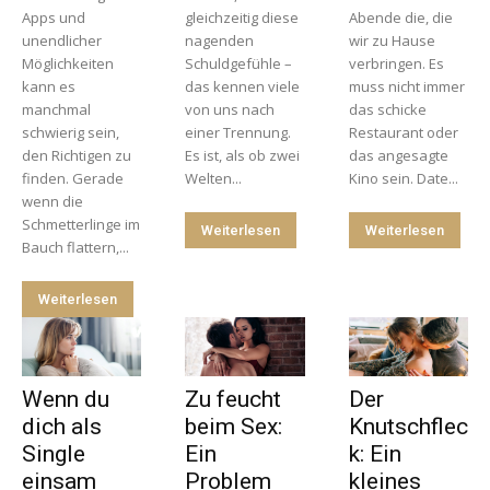
Apps und
gleichzeitig diese
Abende die, die
unendlicher
nagenden
wir zu Hause
Möglichkeiten
Schuldgefühle –
verbringen. Es
kann es
das kennen viele
muss nicht immer
manchmal
von uns nach
das schicke
schwierig sein,
einer Trennung.
Restaurant oder
den Richtigen zu
Es ist, als ob zwei
das angesagte
finden. Gerade
Welten...
Kino sein. Date...
wenn die
Schmetterlinge im
Weiterlesen
Weiterlesen
Bauch flattern,...
Weiterlesen
Wenn du
Zu feucht
Der
dich als
beim Sex:
Knutschflec
Single
Ein
k: Ein
einsam
Problem
kleines