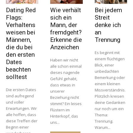
Dating Red
Wie verhält
Bei jedem
Flags:
sich ein
Streit
Verhaltens
Mann, der
denke ich
weisen bei
fremdgeht?
an
Männern,
Erkenne die
Trennung
die du bei
Anzeichen
Es beginnt mit
den ersten
einem flüchtigen
Haben wir nicht
Dates
Blick, einer
alle schon einmal
beachten
unbedachten
dieses nagende
solltest
Bemerkung oder
Gefühl gehabt,
einem kleinen
dass etwas in
Die ersten Dates
Missverständnis.
unserer
sind aufregend
Plötzlich kreisen
Beziehung nicht
und voller
deine Gedanken
stimmt? Ein leises
Erwartungen. Wir
nur noch um ein
Flüstern im
alle hoffen, dass
Thema:
Hinterkopf, das
diese Treffen der
Trennung.
uns...
Beginn einer
Warum...