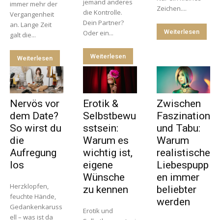
jemand anderes
immer mehr der
Zeichen....
die Kontrolle.
Vergangenheit
Dein Partner?
an. Lange Zeit
Weiterlesen
Oder ein...
galt die...
Weiterlesen
Weiterlesen
Nervös vor
Erotik &
Zwischen
dem Date?
Selbstbewu
Faszination
So wirst du
sstsein:
und Tabu:
die
Warum es
Warum
Aufregung
wichtig ist,
realistische
los
eigene
Liebespupp
Wünsche
en immer
Herzklopfen,
zu kennen
beliebter
feuchte Hände,
werden
Gedankenkaruss
Erotik und
ell – was ist da