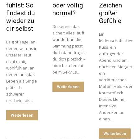
fühlst: So
oder völlig
Zeichen
findest du
normal?
großer
wieder zu
Gefühle
Du kennst das
dir selbst
sicher: Alles läuft
Ein
wunderbar, die
leidenschaftlicher
Es gibt Tage, an
Stimmung passt,
Kuss, ein
denen wir uns in
doch dann fragst
aufregender
unserer Haut
du dich plötzlich –
Abend, und am
nicht richtig
bin ich zu feucht
nächsten Morgen
wohlfühlen, an
beim Sex? Es...
ein
denen uns das
verräterisches
Leben als Single
Mal am Hals – der
Weiterlesen
plötzlich
Knutschfleck.
schwerer
Dieses kleine,
erscheint als...
intensive
Andenken an
Weiterlesen
einen...
Weiterlesen