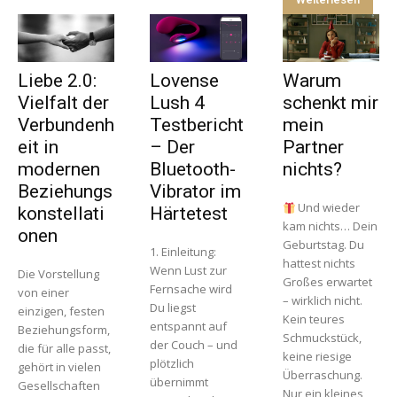
Liebe 2.0:
Lovense
Warum
Vielfalt der
Lush 4
schenkt mir
Verbundenh
Testbericht
mein
eit in
– Der
Partner
modernen
Bluetooth-
nichts?
Beziehungs
Vibrator im
Und wieder
konstellati
Härtetest
kam nichts… Dein
onen
Geburtstag. Du
1. Einleitung:
hattest nichts
Wenn Lust zur
Die Vorstellung
Großes erwartet
Fernsache wird
von einer
– wirklich nicht.
Du liegst
einzigen, festen
Kein teures
entspannt auf
Beziehungsform,
Schmuckstück,
der Couch – und
die für alle passt,
keine riesige
plötzlich
gehört in vielen
Überraschung.
übernimmt
Gesellschaften
Nur ein kleines