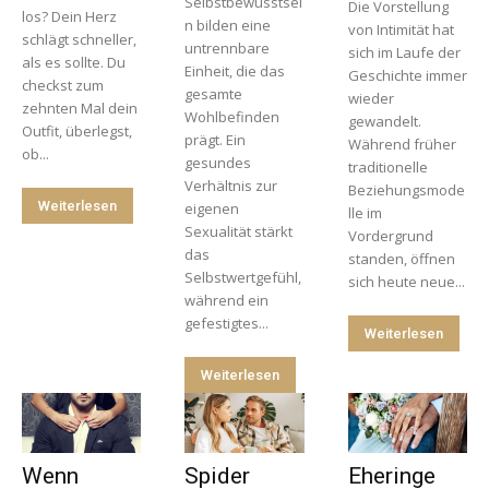
Selbstbewusstsei
Die Vorstellung
los? Dein Herz
n bilden eine
von Intimität hat
schlägt schneller,
untrennbare
sich im Laufe der
als es sollte. Du
Einheit, die das
Geschichte immer
checkst zum
gesamte
wieder
zehnten Mal dein
Wohlbefinden
gewandelt.
Outfit, überlegst,
prägt. Ein
Während früher
ob...
gesundes
traditionelle
Verhältnis zur
Beziehungsmode
Weiterlesen
eigenen
lle im
Sexualität stärkt
Vordergrund
das
standen, öffnen
Selbstwertgefühl,
sich heute neue...
während ein
gefestigtes...
Weiterlesen
Weiterlesen
Wenn
Spider
Eheringe