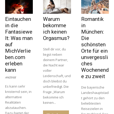
Eintauchen
Warum
Romantik
in die
bekomme
in
Fantasiewe
ich keinen
München:
lt: Was man
Orgasmus?
Die
auf
schönsten
Stell dir vor, du
MichVerlie
Orte für ein
liegst neben
ben.com
unvergessli
deinem Partner,
erleben
ches
die Nacht war
kann
Wochenend
voller
e zu zweit
Leidenschaft, und
ANZEIGE
doch bleibst du
Es kann sehr
unbefriedigt. Die
Die bayerische
knisternd sein, in
Frage „Warum
Landeshauptstad
alternative
bekomme ich
t gehört zu den
Realitäten
keinen...
beliebtesten
abzutauchen.
Reisezielen in
Dazu bietet der
Deutschland. Das