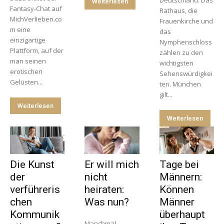
Weiterlesen
Fantasy-Chat auf
Rathaus, die
MichVerlieben.co
Frauenkirche und
m eine
das
einzigartige
Nymphenschloss
Plattform, auf der
zählen zu den
man seinen
wichtigsten
erotischen
Sehenswürdigkei
Gelüsten...
ten. München
gilt...
Weiterlesen
Weiterlesen
Die Kunst
Er will mich
Tage bei
der
nicht
Männern:
verführeris
heiraten:
Können
chen
Was nun?
Männer
Kommunik
überhaupt
Manchmal