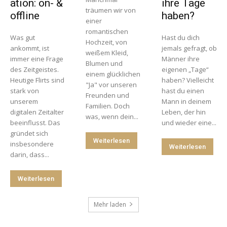
ation: on- &
ihre Tage
träumen wir von
offline
haben?
einer
romantischen
Was gut
Hast du dich
Hochzeit, von
ankommt, ist
jemals gefragt, ob
weißem Kleid,
immer eine Frage
Männer ihre
Blumen und
des Zeitgeistes.
eigenen „Tage“
einem glücklichen
Heutige Flirts sind
haben? Vielleicht
"Ja" vor unseren
stark von
hast du einen
Freunden und
unserem
Mann in deinem
Familien. Doch
digitalen Zeitalter
Leben, der hin
was, wenn dein...
beeinflusst. Das
und wieder eine...
gründet sich
Weiterlesen
insbesondere
Weiterlesen
darin, dass...
Weiterlesen
Mehr laden