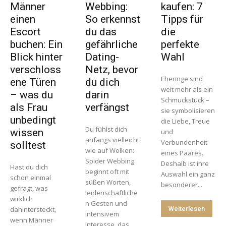
Männer
Webbing:
kaufen: 7
einen
So erkennst
Tipps für
Escort
du das
die
buchen: Ein
gefährliche
perfekte
Blick hinter
Dating-
Wahl
verschloss
Netz, bevor
Eheringe sind
ene Türen
du dich
weit mehr als ein
– was du
darin
Schmuckstück –
als Frau
verfängst
sie symbolisieren
unbedingt
die Liebe, Treue
Du fühlst dich
wissen
und
anfangs vielleicht
Verbundenheit
solltest
wie auf Wolken:
eines Paares.
Spider Webbing
Deshalb ist ihre
Hast du dich
beginnt oft mit
Auswahl ein ganz
schon einmal
süßen Worten,
besonderer...
gefragt, was
leidenschaftliche
wirklich
n Gesten und
dahintersteckt,
Weiterlesen
intensivem
wenn Männer
Interesse, das