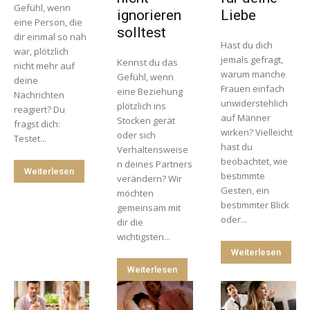
Gefühl, wenn
ignorieren
Liebe
eine Person, die
solltest
dir einmal so nah
Hast du dich
war, plötzlich
jemals gefragt,
Kennst du das
nicht mehr auf
warum manche
Gefühl, wenn
deine
Frauen einfach
eine Beziehung
Nachrichten
unwiderstehlich
plötzlich ins
reagiert? Du
auf Männer
Stocken gerät
fragst dich:
wirken? Vielleicht
oder sich
Testet...
hast du
Verhaltensweise
beobachtet, wie
n deines Partners
Weiterlesen
bestimmte
verändern? Wir
Gesten, ein
möchten
bestimmter Blick
gemeinsam mit
oder...
dir die
wichtigsten...
Weiterlesen
Weiterlesen