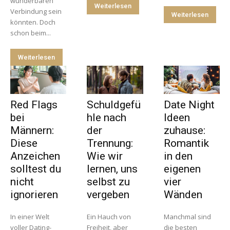
wunderbaren
Weiterlesen
Verbindung sein
Weiterlesen
könnten. Doch
schon beim...
Weiterlesen
Red Flags
Schuldgefü
Date Night
bei
hle nach
Ideen
Männern:
der
zuhause:
Diese
Trennung:
Romantik
Anzeichen
Wie wir
in den
solltest du
lernen, uns
eigenen
nicht
selbst zu
vier
ignorieren
vergeben
Wänden
In einer Welt
Ein Hauch von
Manchmal sind
voller Dating-
Freiheit, aber
die besten