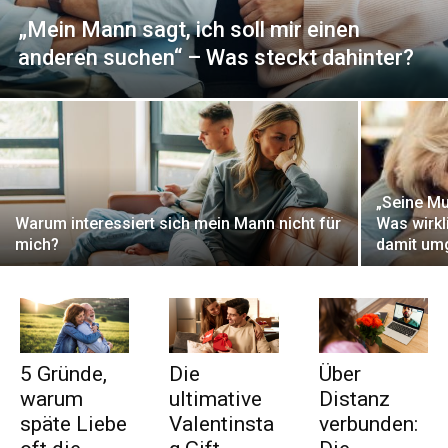
„Mein Mann sagt, ich soll mir einen
anderen suchen“ – Was steckt dahinter?
„Seine Mut
Warum interessiert sich mein Mann nicht für
Was wirkl
mich?
damit um
5 Gründe,
Die
Über
warum
ultimative
Distanz
späte Liebe
Valentinsta
verbunden: