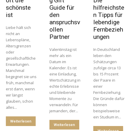
oft die
g Gift
Die
schönste
Guide für
hilfreichste
ist
den
n Tipps für
anspruchsv
lebendige
Liebe hält sich
ollen
Fernbezieh
nicht an
Partner
ungen
Lebenspläne,
Altersgrenzen
Valentinstag ist
In Deutschland
oder
mehr als ein
leben den
gesellschaftliche
Datum im
Schätzungen
Erwartungen.
Kalender. Es ist
zufolge circa 13
Manchmal
eine Einladung,
bis 15 Prozent
begegnet sie uns
Wertschätzung in
der Paare in
früh, manchmal
echte Erlebnisse
einer
erst dann, wenn
und bleibende
Fernbeziehung.
wir längst
Momente zu
Die Gründe dafür
glauben, schon
verwandeln. Für
können
alles...
jemanden, der...
beispielsweise
ein Studium in...
Weiterlesen
Weiterlesen
Weiterlesen