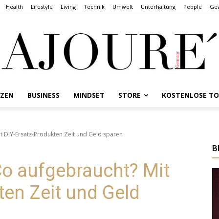
Health
Lifestyle
Living
Technik
Umwelt
Unterhaltung
People
Gew
NZEN
BUSINESS
MINDSET
STORE
KOSTENLOSE T
it DIY-Ersatz-Produkten Zeit und Geld sparen
B
 Co aufgebraucht? Mit
ten Zeit und Geld