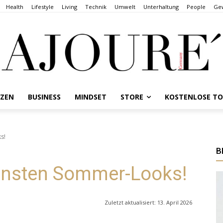
Health
Lifestyle
Living
Technik
Umwelt
Unterhaltung
People
Gew
NZEN
BUSINESS
MINDSET
STORE
KOSTENLOSE T
s!
B
önsten Sommer-Looks!
Zuletzt aktualisiert:
13. April 2026