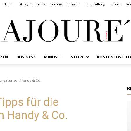
Health
Lifestyle
Living
Technik
Umwelt
Unterhaltung
People
Gew
NZEN
BUSINESS
MINDSET
STORE
KOSTENLOSE T
iftungskur von Handy & Co.
B
Tipps für die
n Handy & Co.