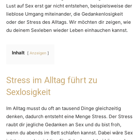
Lust auf Sex erst gar nicht entstehen, beispielsweise der
lieblose Umgang miteinander, die Gedankenlosigkeit
oder der Stress des Alltags. Wir möchten dir zeigen, wie
du deinem Sexleben wieder Leben einhauchen kannst.
Inhalt
Anzeigen
Stress im Alltag führt zu
Sexlosigkeit
Im Alltag musst du oft an tausend Dinge gleichzeitig
denken, dadurch entsteht eine Menge Stress. Der Stress
raubt dir jegliche Gedanken an Sex und du bist froh,
wenn du abends im Bett schlafen kannst. Dabei wäre Sex