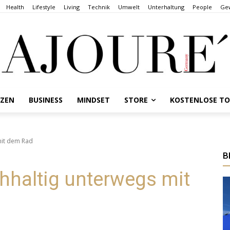
Health
Lifestyle
Living
Technik
Umwelt
Unterhaltung
People
Gew
NZEN
BUSINESS
MINDSET
STORE
KOSTENLOSE T
mit dem Rad
B
hhaltig unterwegs mit