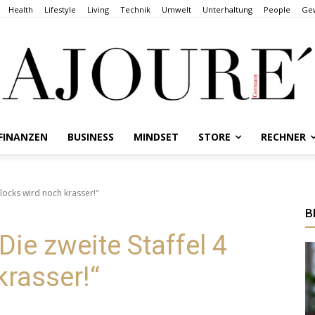
Health
Lifestyle
Living
Technik
Umwelt
Unterhaltung
People
Gew
FINANZEN
BUSINESS
MINDSET
STORE
RECHNER
Blocks wird noch krasser!"
B
Die zweite Staffel 4
krasser!“