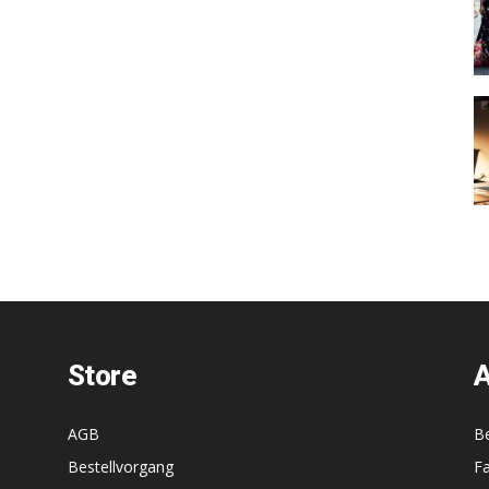
Store
A
AGB
B
Bestellvorgang
F