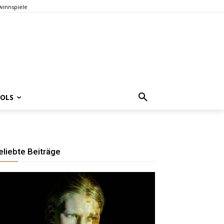
innspiele
OOLS
eliebte Beiträge