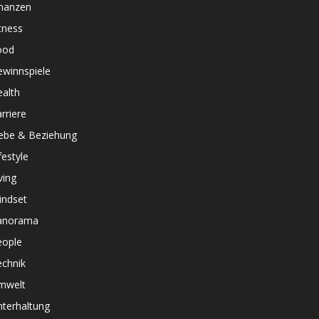
inanzen
tness
ood
ewinnspiele
alth
rriere
iebe & Beziehung
festyle
ving
indset
anorama
eople
echnik
mwelt
terhaltung