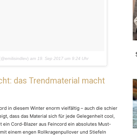
(@emilisindlev)
am
19. Sep 2017 um 9:24 Uhr
cht: das Trendmaterial macht
ord in diesem Winter enorm vielfältig – auch die schier
gt, dass das Material sich für jede Gelegenheit cool,
ist ein Cord-Blazer aus Feincord ein absolutes Must-
 mit einem engen Rollkragenpullover und Stiefeln