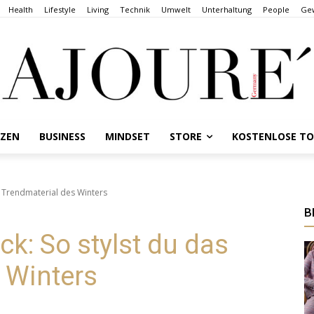
Health
Lifestyle
Living
Technik
Umwelt
Unterhaltung
People
Gew
NZEN
BUSINESS
MINDSET
STORE
KOSTENLOSE T
 Trendmaterial des Winters
B
: So stylst du das
 Winters