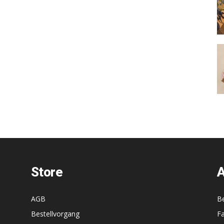
Store
A
AGB
B
Bestellvorgang
F