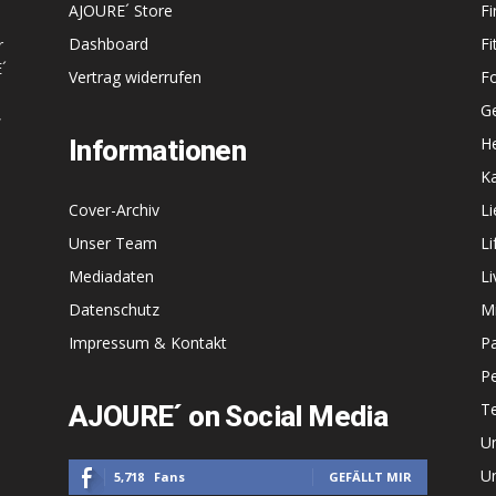
AJOURE´ Store
F
Dashboard
Fi
r
´
Vertrag widerrufen
F
G
,
He
Informationen
Ka
Cover-Archiv
L
Unser Team
Li
Mediadaten
Li
Datenschutz
M
Impressum & Kontakt
P
P
T
AJOURE´ on Social Media
U
Un
5,718
Fans
GEFÄLLT MIR