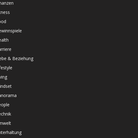
inanzen
tness
ood
ewinnspiele
alth
rriere
iebe & Beziehung
festyle
ving
indset
anorama
eople
echnik
mwelt
terhaltung