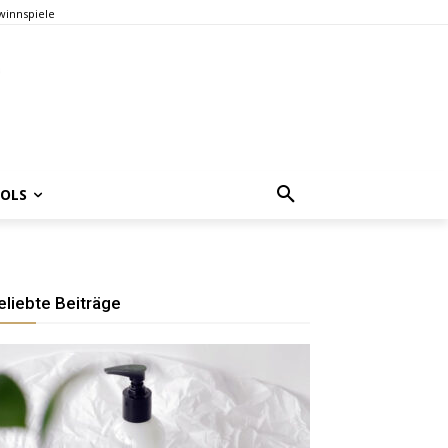
innspiele
OOLS
eliebte Beiträge