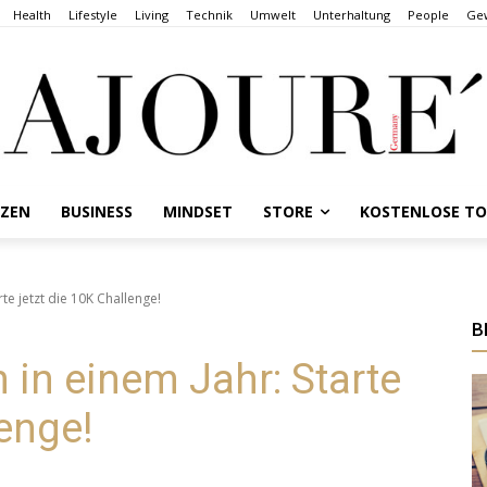
Health
Lifestyle
Living
Technik
Umwelt
Unterhaltung
People
Gew
NZEN
BUSINESS
MINDSET
STORE
KOSTENLOSE T
te jetzt die 10K Challenge!
B
 in einem Jahr: Starte
lenge!