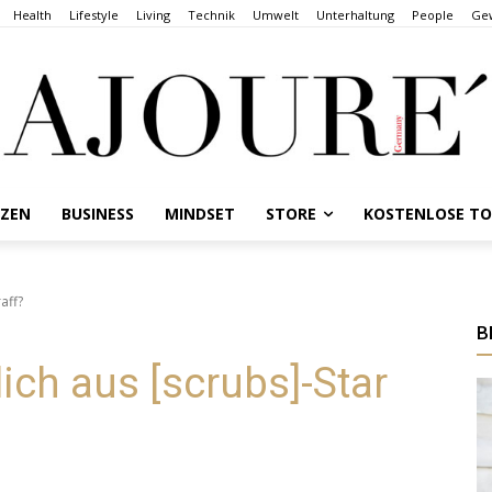
Health
Lifestyle
Living
Technik
Umwelt
Unterhaltung
People
Gew
NZEN
BUSINESS
MINDSET
STORE
KOSTENLOSE T
aff?
B
ich aus [scrubs]-Star