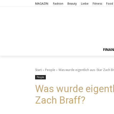
MAGAZIN:
Fashion
Beauty
Liebe
Fitness
Food
FINA
Start
People
Was wurde eigentlich aus -Star Zach Br
People
Was wurde eigentl
Zach Braff?