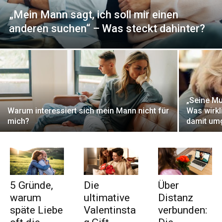
„Mein Mann sagt, ich soll mir einen
anderen suchen“ – Was steckt dahinter?
„Seine Mut
Warum interessiert sich mein Mann nicht für
Was wirkl
mich?
damit um
5 Gründe,
Die
Über
warum
ultimative
Distanz
späte Liebe
Valentinsta
verbunden: