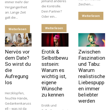
jemand anderes
immer mehr der
Zeichen....
die Kontrolle.
Vergangenheit
Dein Partner?
an. Lange Zeit
Weiterlesen
Oder ein...
galt die...
Weiterlesen
Weiterlesen
Nervös vor
Erotik &
Zwischen
dem Date?
Selbstbewu
Faszination
So wirst du
sstsein:
und Tabu:
die
Warum es
Warum
Aufregung
wichtig ist,
realistische
los
eigene
Liebespupp
Wünsche
en immer
Herzklopfen,
zu kennen
beliebter
feuchte Hände,
werden
Gedankenkaruss
Erotik und
ell – was ist da