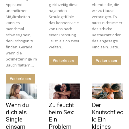
Apps und
gleichzeitig diese
Abende die, die
unendlicher
nagenden
wir zu Hause
Möglichkeiten
Schuldgefühle –
verbringen. Es
kann es
das kennen viele
muss nicht immer
manchmal
von uns nach
das schicke
schwierig sein,
einer Trennung.
Restaurant oder
den Richtigen zu
Es ist, als ob zwei
das angesagte
finden. Gerade
Welten...
Kino sein. Date...
wenn die
Schmetterlinge im
Weiterlesen
Weiterlesen
Bauch flattern,...
Weiterlesen
Wenn du
Zu feucht
Der
dich als
beim Sex:
Knutschflec
Single
Ein
k: Ein
einsam
Problem
kleines