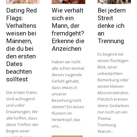
Dating Red
Wie verhält
Bei jedem
Flags:
sich ein
Streit
Verhaltens
Mann, der
denke ich
weisen bei
fremdgeht?
an
Männern,
Erkenne die
Trennung
die du bei
Anzeichen
Es beginnt mit
den ersten
einem flüchtigen
Haben wir nicht
Dates
Blick, einer
alle schon einmal
beachten
unbedachten
dieses nagende
solltest
Bemerkung oder
Gefühl gehabt,
einem kleinen
dass etwas in
Die ersten Dates
Missverständnis.
unserer
sind aufregend
Plötzlich kreisen
Beziehung nicht
und voller
deine Gedanken
stimmt? Ein leises
Erwartungen. Wir
nur noch um ein
Flüstern im
alle hoffen, dass
Thema:
Hinterkopf, das
diese Treffen der
Trennung.
uns...
Beginn einer
Warum...