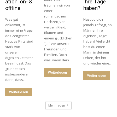
ation: on- &
ihre Tage
träumen wir von
offline
haben?
einer
romantischen
Was gut
Hast du dich
Hochzeit, von
ankommt, ist
jemals gefragt, ob
weißem Kleid,
immer eine Frage
Männer ihre
Blumen und
des Zeitgeistes.
eigenen „Tage“
einem glücklichen
Heutige Flirts sind
haben? Vielleicht
"Ja" vor unseren
stark von
hast du einen
Freunden und
unserem
Mann in deinem
Familien. Doch
digitalen Zeitalter
Leben, der hin
was, wenn dein...
beeinflusst. Das
und wieder eine...
gründet sich
Weiterlesen
insbesondere
Weiterlesen
darin, dass...
Weiterlesen
Mehr laden