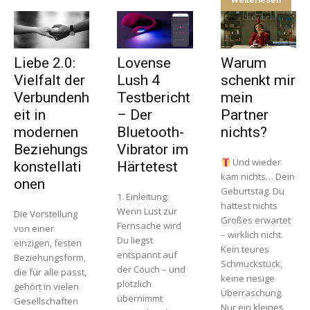
Liebe 2.0:
Lovense
Warum
Vielfalt der
Lush 4
schenkt mir
Verbundenh
Testbericht
mein
eit in
– Der
Partner
modernen
Bluetooth-
nichts?
Beziehungs
Vibrator im
Und wieder
konstellati
Härtetest
kam nichts… Dein
onen
Geburtstag. Du
1. Einleitung:
hattest nichts
Wenn Lust zur
Die Vorstellung
Großes erwartet
Fernsache wird
von einer
– wirklich nicht.
Du liegst
einzigen, festen
Kein teures
entspannt auf
Beziehungsform,
Schmuckstück,
der Couch – und
die für alle passt,
keine riesige
plötzlich
gehört in vielen
Überraschung.
übernimmt
Gesellschaften
Nur ein kleines