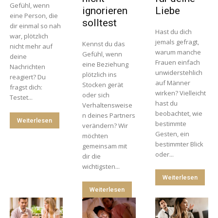
Gefühl, wenn
ignorieren
Liebe
eine Person, die
solltest
dir einmal so nah
Hast du dich
war, plötzlich
jemals gefragt,
Kennst du das
nicht mehr auf
warum manche
Gefühl, wenn
deine
Frauen einfach
eine Beziehung
Nachrichten
unwiderstehlich
plötzlich ins
reagiert? Du
auf Männer
Stocken gerät
fragst dich:
wirken? Vielleicht
oder sich
Testet...
hast du
Verhaltensweise
beobachtet, wie
n deines Partners
Weiterlesen
bestimmte
verändern? Wir
Gesten, ein
möchten
bestimmter Blick
gemeinsam mit
oder...
dir die
wichtigsten...
Weiterlesen
Weiterlesen