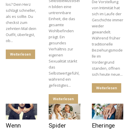
Selbstbewusstsei
Die Vorstellung
los? Dein Herz
n bilden eine
von Intimität hat
schlägt schneller,
untrennbare
sich im Laufe der
als es sollte. Du
Einheit, die das
Geschichte immer
checkst zum
gesamte
wieder
zehnten Mal dein
Wohlbefinden
gewandelt.
Outfit, überlegst,
prägt. Ein
Während früher
ob...
gesundes
traditionelle
Verhältnis zur
Beziehungsmode
Weiterlesen
eigenen
lle im
Sexualität stärkt
Vordergrund
das
standen, öffnen
Selbstwertgefühl,
sich heute neue...
während ein
gefestigtes...
Weiterlesen
Weiterlesen
Wenn
Spider
Eheringe