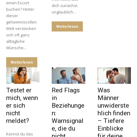
einen Escort
dich zunächst
buchen? Hinter
unglaublich...
dieser
geheimnisvollen
Weiterlesen
Welt verstecken
sich oft ganz
alltägliche
Wünsche...
Weiterlesen
Testet er
Red Flags
Was
mich, wenn
in
Männer
er sich
Beziehunge
unwiderste
nicht
n:
hlich finden
meldet?
Warnsignal
– Tiefere
e, die du
Einblicke
Kennst du das
nicht
für deine