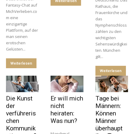
Weiterlesen
Fantasy-Chat auf
Rathaus, die
MichVerlieben.co
Frauenkirche und
m eine
das
einzigartige
Nymphenschloss
Plattform, auf der
zählen zu den
man seinen
wichtigsten
erotischen
Sehenswürdigkei
Gelüsten...
ten. München
gilt...
Weiterlesen
Weiterlesen
Die Kunst
Er will mich
Tage bei
der
nicht
Männern:
verführeris
heiraten:
Können
chen
Was nun?
Männer
Kommunik
überhaupt
Manchmal