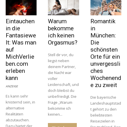
Eintauchen
Warum
Romantik
in die
bekomme
in
Fantasiewe
ich keinen
München:
lt: Was man
Orgasmus?
Die
auf
schönsten
Stell dir vor, du
MichVerlie
Orte für ein
liegst neben
ben.com
unvergessli
deinem Partner,
erleben
ches
die Nacht war
kann
Wochenend
voller
e zu zweit
Leidenschaft, und
ANZEIGE
doch bleibst du
Es kann sehr
unbefriedigt. Die
Die bayerische
knisternd sein, in
Frage „Warum
Landeshauptstad
alternative
bekomme ich
t gehört zu den
Realitäten
keinen...
beliebtesten
abzutauchen.
Reisezielen in
Dazu bietet der
Deutschland. Das