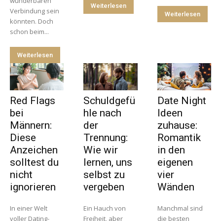
wunderbaren
Weiterlesen
Verbindung sein
Weiterlesen
könnten. Doch
schon beim...
Weiterlesen
Red Flags
Schuldgefü
Date Night
bei
hle nach
Ideen
Männern:
der
zuhause:
Diese
Trennung:
Romantik
Anzeichen
Wie wir
in den
solltest du
lernen, uns
eigenen
nicht
selbst zu
vier
ignorieren
vergeben
Wänden
In einer Welt
Ein Hauch von
Manchmal sind
voller Dating-
Freiheit, aber
die besten