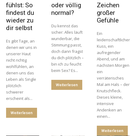
fühlst: So
oder völlig
Zeichen
findest du
normal?
großer
wieder zu
Gefühle
Du kennst das
dir selbst
sicher: Alles läuft
Ein
wunderbar, die
leidenschaftlicher
Es gibt Tage, an
Stimmung passt,
Kuss, ein
denen wir uns in
doch dann fragst
aufregender
unserer Haut
du dich plötzlich –
Abend, und am
nicht richtig
bin ich zu feucht
nächsten Morgen
wohlfühlen, an
beim Sex? Es...
ein
denen uns das
verräterisches
Leben als Single
Mal am Hals – der
Weiterlesen
plötzlich
Knutschfleck.
schwerer
Dieses kleine,
erscheint als...
intensive
Andenken an
Weiterlesen
einen...
Weiterlesen