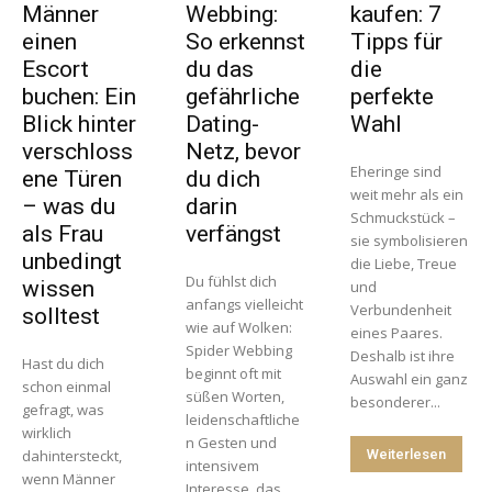
Männer
Webbing:
kaufen: 7
einen
So erkennst
Tipps für
Escort
du das
die
buchen: Ein
gefährliche
perfekte
Blick hinter
Dating-
Wahl
verschloss
Netz, bevor
Eheringe sind
ene Türen
du dich
weit mehr als ein
– was du
darin
Schmuckstück –
als Frau
verfängst
sie symbolisieren
unbedingt
die Liebe, Treue
Du fühlst dich
wissen
und
anfangs vielleicht
Verbundenheit
solltest
wie auf Wolken:
eines Paares.
Spider Webbing
Deshalb ist ihre
Hast du dich
beginnt oft mit
Auswahl ein ganz
schon einmal
süßen Worten,
besonderer...
gefragt, was
leidenschaftliche
wirklich
n Gesten und
dahintersteckt,
Weiterlesen
intensivem
wenn Männer
Interesse, das