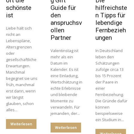
oft die
g Gift
Die
schönste
Guide für
hilfreichste
ist
den
n Tipps für
anspruchsv
lebendige
Liebe hält sich
ollen
Fernbezieh
nicht an
Partner
ungen
Lebenspläne,
Altersgrenzen
Valentinstag ist
In Deutschland
oder
mehr als ein
leben den
gesellschaftliche
Datum im
Schätzungen
Erwartungen.
Kalender. Es ist
zufolge circa 13
Manchmal
eine Einladung,
bis 15 Prozent
begegnet sie uns
Wertschätzung in
der Paare in
früh, manchmal
echte Erlebnisse
einer
erst dann, wenn
und bleibende
Fernbeziehung.
wir längst
Momente zu
Die Gründe dafür
glauben, schon
verwandeln. Für
können
alles...
jemanden, der...
beispielsweise
ein Studium in...
Weiterlesen
Weiterlesen
Weiterlesen