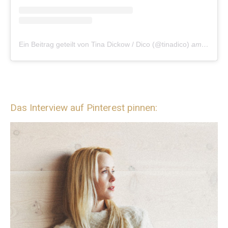
Ein Beitrag geteilt von Tina Dickow / Dico (@tinadico)
am
Aug 28
Das Interview auf Pinterest pinnen: