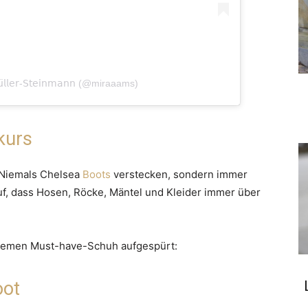
𝗅𝗅𝖾𝗋-𝖲𝗍𝖾𝗂𝗇𝗆𝖺𝗇𝗇 (@miraaams)
kurs
: Niemals Chelsea
Boots
verstecken, sondern immer
uf, dass Hosen, Röcke, Mäntel und Kleider immer über
quemen Must-have-Schuh aufgespürt:
oot