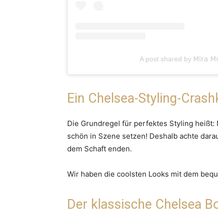
A post shared by 𝖬𝗂𝗋𝖺 𝖬𝗎̈
Ein Chelsea-Styling-Crash
Die Grundregel für perfektes Styling heißt
schön in Szene setzen! Deshalb achte dara
dem Schaft enden.
Wir haben die coolsten Looks mit dem be
Der klassische Chelsea B