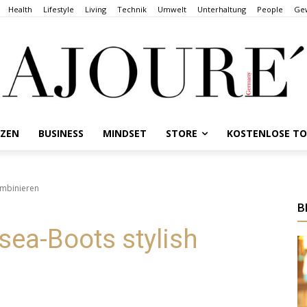
Health
Lifestyle
Living
Technik
Umwelt
Unterhaltung
People
Gew
NZEN
BUSINESS
MINDSET
STORE
KOSTENLOSE T
ombinieren
B
sea-Boots stylish