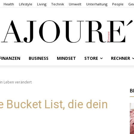
Health
Lifestyle
Living
Technik
Umwelt
Unterhaltung
People
Gew
FINANZEN
BUSINESS
MINDSET
STORE
RECHNER
dein Leben verändert
B
e Bucket List, die dein