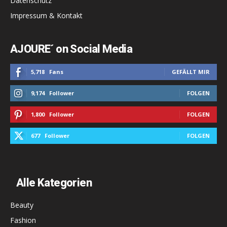
Datenschutz
Impressum & Kontakt
AJOURE´ on Social Media
5,718
Fans
GEFÄLLT MIR
9,174
Follower
FOLGEN
1,800
Follower
FOLGEN
677
Follower
FOLGEN
Alle Kategorien
Beauty
Fashion