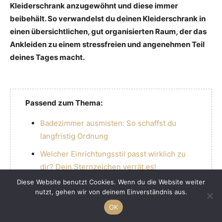
Kleiderschrank anzugewöhnt und diese immer
beibehält. So verwandelst du deinen Kleiderschrank in
einen übersichtlichen, gut organisierten Raum, der das
Ankleiden zu einem stressfreien und angenehmen Teil
deines Tages macht.
Passend zum Thema:
Badezimmer ausmisten: So schaffst du
langfristig Ordnung
Welcher Einrichtungsstil passt wirklich zu
dir? Dein Sternzeichen verrät es!
Diese Website benutzt Cookies. Wenn du die Website weiter
IKEA-Möbel-Zubehör – Mit diesen
nutzt, gehen wir von deinem Einverständnis aus.
Erweiterungen pimpst du deine Einrichtung
OK