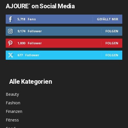
AJOURE´ on Social Media
5,718
Fans
GEFÄLLT MIR
9,174
Follower
FOLGEN
1,800
Follower
FOLGEN
677
Follower
FOLGEN
Alle Kategorien
Beauty
Fashion
Finanzen
Fitness