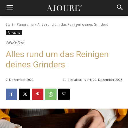
Start
Panorama
Alles rund um das Reinigen deines Grinders
Panorama
ANZEIGE
Alles rund um das Reinigen
deines Grinders
7. Dezember 2022
Zuletzt aktualisiert:
29. Dezember 2023