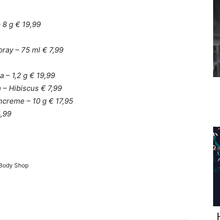
 8 g € 19,99
pray – 75 ml € 7,99
a – 1,2 g € 19,99
 – Hibiscus € 7,99
ncreme – 10 g € 17,95
4,99
 Body Shop