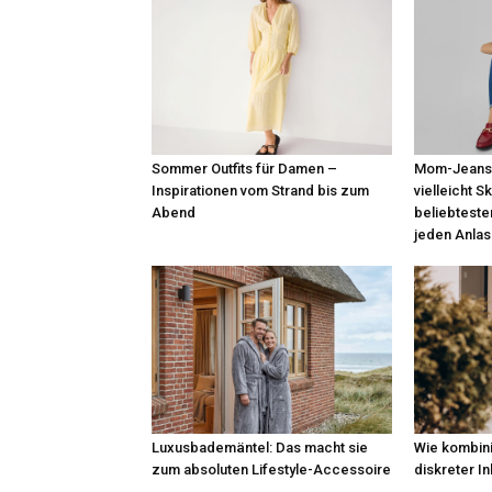
Sommer Outfits für Damen –
Mom-Jeans,
Inspirationen vom Strand bis zum
vielleicht S
Abend
beliebteste
jeden Anlas
Luxusbademäntel: Das macht sie
Wie kombini
zum absoluten Lifestyle-Accessoire
diskreter I