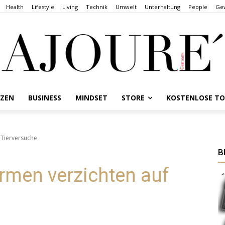
Health
Lifestyle
Living
Technik
Umwelt
Unterhaltung
People
Gew
NZEN
BUSINESS
MINDSET
STORE
KOSTENLOSE T
 Tierversuche
B
rmen verzichten auf