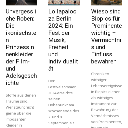
Unvergessli
Lollapaloo
Wieso sind
che Roben:
za Berlin
Biopics für
Die
2024: Ein
Prominente
ikonischste
Fest der
wichtig –
n
Musik,
Vermächtni
Prinzessin
Freiheit
s und
nenkleider
und
Einfluss
der Film-
Individualit
bewahren
und
ät
Chroniken
Adelsgesch
wichtiger
Der
ichte
Lebensereignisse
Festivalsommer
in Biopics dienen
2024 erreichte
Stoffe aus denen
als wichtiges
seinen
Träume sind…
Instrument zur
Höhepunkt am
Wer staunt nicht
Bewahrung des
Wochenende des
gerne über die
Vermächtnisses
7. und 8.
imposanten
von Prominenten,
September, als
Kleider in
indem sie