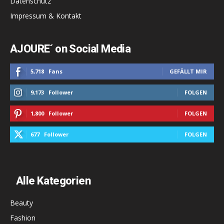
Datenschutz
Impressum & Kontakt
AJOURE´ on Social Media
5,718
Fans
GEFÄLLT MIR
9,173
Follower
FOLGEN
1,800
Follower
FOLGEN
677
Follower
FOLGEN
Alle Kategorien
Beauty
Fashion