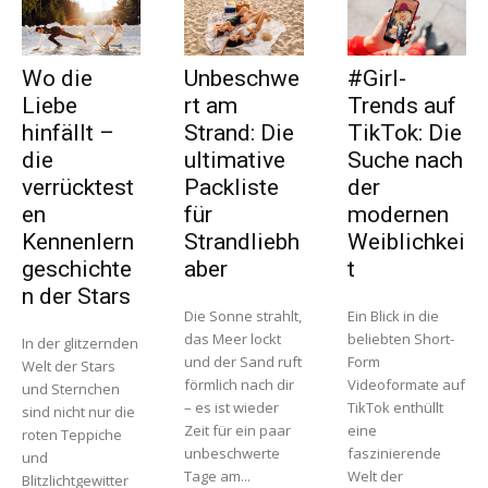
Wo die
Unbeschwe
#Girl-
Liebe
rt am
Trends auf
hinfällt –
Strand: Die
TikTok: Die
die
ultimative
Suche nach
verrücktest
Packliste
der
en
für
modernen
Kennenlern
Strandliebh
Weiblichkei
geschichte
aber
t
n der Stars
Die Sonne strahlt,
Ein Blick in die
das Meer lockt
beliebten Short-
In der glitzernden
und der Sand ruft
Form
Welt der Stars
förmlich nach dir
Videoformate auf
und Sternchen
– es ist wieder
TikTok enthüllt
sind nicht nur die
Zeit für ein paar
eine
roten Teppiche
unbeschwerte
faszinierende
und
Tage am...
Welt der
Blitzlichtgewitter