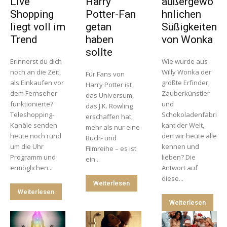
Live
Harry
außergewö
Shopping
Potter-Fan
hnlichen
liegt voll im
getan
Süßigkeiten
Trend
haben
von Wonka
sollte
Erinnerst du dich
Wie wurde aus
noch an die Zeit,
Willy Wonka der
Für Fans von
als Einkaufen vor
größte Erfinder,
Harry Potter ist
dem Fernseher
Zauberkünstler
das Universum,
funktionierte?
und
das J.K. Rowling
Teleshopping-
Schokoladenfabri
erschaffen hat,
Kanäle senden
kant der Welt,
mehr als nur eine
heute noch rund
den wir heute alle
Buch- und
um die Uhr
kennen und
Filmreihe – es ist
Programm und
lieben? Die
ein...
ermöglichen...
Antwort auf
diese...
Weiterlesen
Weiterlesen
Weiterlesen