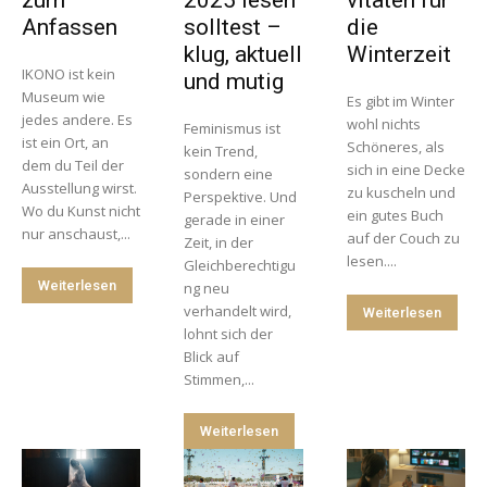
Anfassen
solltest –
die
klug, aktuell
Winterzeit
IKONO ist kein
und mutig
Museum wie
Es gibt im Winter
jedes andere. Es
wohl nichts
Feminismus ist
ist ein Ort, an
Schöneres, als
kein Trend,
dem du Teil der
sich in eine Decke
sondern eine
Ausstellung wirst.
zu kuscheln und
Perspektive. Und
Wo du Kunst nicht
ein gutes Buch
gerade in einer
nur anschaust,...
auf der Couch zu
Zeit, in der
lesen....
Gleichberechtigu
Weiterlesen
ng neu
verhandelt wird,
Weiterlesen
lohnt sich der
Blick auf
Stimmen,...
Weiterlesen