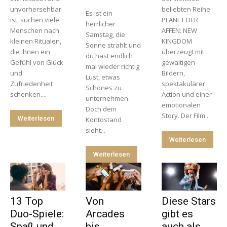
unvorhersehbar
beliebten Reihe
Es ist ein
ist, suchen viele
PLANET DER
herrlicher
Menschen nach
AFFEN: NEW
Samstag, die
kleinen Ritualen,
KINGDOM
Sonne strahlt und
die ihnen ein
überzeugt mit
du hast endlich
Gefühl von Glück
gewaltigen
mal wieder richtig
und
Bildern,
Lust, etwas
Zufriedenheit
spektakulärer
Schönes zu
schenken....
Action und einer
unternehmen.
emotionalen
Doch dein
Story. Der Film...
Weiterlesen
Kontostand
sieht...
Weiterlesen
Weiterlesen
13 Top
Von
Diese Stars
Duo-Spiele:
Arcades
gibt es
Spaß und
bis
auch als