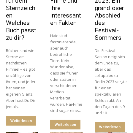
für dein
Filme und
2023: Ein
Sternzeich
ihre
grandioser
en:
interessant
Abschied
Welches
en Fakten
des
Buch passt
Festival-
Haie sind
zu dir?
Sommers
faszinierende,
aber auch
Bücher sind wie
Die Festival-
bedrohliche
Sterne am
Saison neigt sich
Tiere. Kein
nächtlichen
dem Ende zu,
Wunder also,
Himmel – es gibt
aber das
dass sie früher
unzählige von
Lollapalooza
oder später in
ihnen, und jeder
Berlin 2023 sorgte
verschiedenen
hat seinen
für einen
Medien
eigenen Glanz.
spektakulären
verarbeitet
Aber hast Du Dir
Schlussakt. An
wurden. Hai-Filme
jemals...
den Tagen des 9.
sind sogar eine...
und 10....
Weiterlesen
Weiterlesen
Weiterlesen