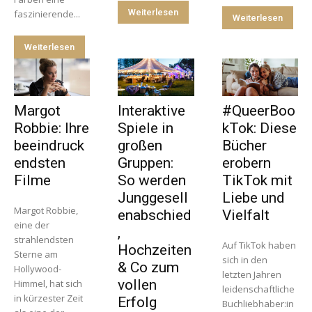
Weiterlesen
faszinierende...
Weiterlesen
Weiterlesen
Margot
Interaktive
#QueerBoo
Robbie: Ihre
Spiele in
kTok: Diese
beeindruck
großen
Bücher
endsten
Gruppen:
erobern
Filme
So werden
TikTok mit
Junggesell
Liebe und
Margot Robbie,
enabschied
Vielfalt
eine der
,
strahlendsten
Auf TikTok haben
Hochzeiten
Sterne am
sich in den
& Co zum
Hollywood-
letzten Jahren
vollen
Himmel, hat sich
leidenschaftliche
in kürzester Zeit
Erfolg
Buchliebhaber:in