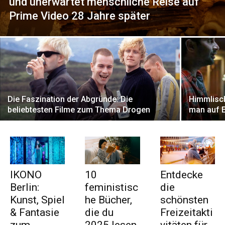
und unerwartet menschliche Reise auf
Prime Video 28 Jahre später
Die Faszination der Abgründe: Die
Himmlisch
beliebtesten Filme zum Thema Drogen
man auf E
IKONO
10
Entdecke
Berlin:
feministisc
die
Kunst, Spiel
he Bücher,
schönsten
& Fantasie
die du
Freizeitakti
zum
2025 lesen
vitäten für