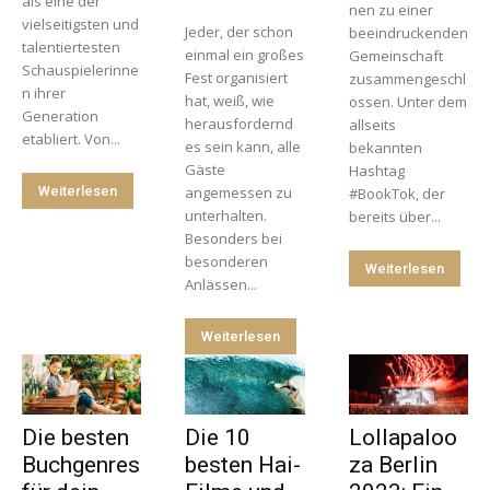
als eine der
nen zu einer
vielseitigsten und
Jeder, der schon
beeindruckenden
talentiertesten
einmal ein großes
Gemeinschaft
Schauspielerinne
Fest organisiert
zusammengeschl
n ihrer
hat, weiß, wie
ossen. Unter dem
Generation
herausfordernd
allseits
etabliert. Von...
es sein kann, alle
bekannten
Gäste
Hashtag
Weiterlesen
angemessen zu
#BookTok, der
unterhalten.
bereits über...
Besonders bei
besonderen
Weiterlesen
Anlässen...
Weiterlesen
Die besten
Die 10
Lollapaloo
Buchgenres
besten Hai-
za Berlin