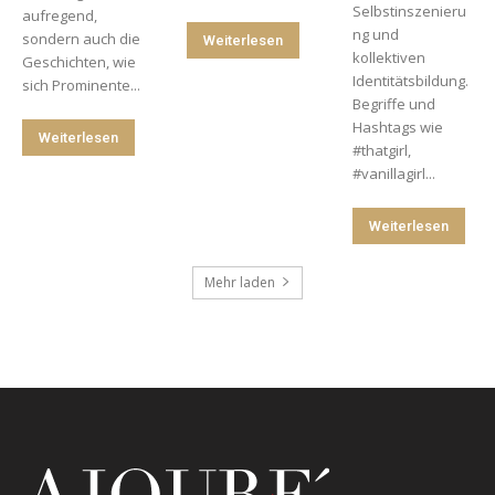
Selbstinszenieru
aufregend,
ng und
sondern auch die
Weiterlesen
kollektiven
Geschichten, wie
Identitätsbildung.
sich Prominente...
Begriffe und
Hashtags wie
Weiterlesen
#thatgirl,
#vanillagirl...
Weiterlesen
Mehr laden