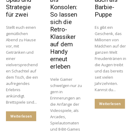
Strategie
Konsolen:
Barbie-
für zwei
So lassen
Puppe
sich die
Stellt euch einen
Es gibt ein
Retro-
gemütlichen
Geschenk, das
Klassiker
Abend zu Hause
Millionen von
auf dem
vor, mit
Mädchen auf der
Handy
Getränken und
ganzen Welt
erneut
einer
Freudentränen in
vielversprechend
die Augen treibt
erleben
en Schachtel auf
und das bereits
dem Tisch, die ein
seit vielen
Viele Gamer
aufregendes
Jahrzehnten.
schwelgen nur zu
Erlebnis
Kannst du...
gern in
ankündigt.
Erinnerungen an
Brettspiele sind...
die Anfänge der
Weiterlesen
Videospiele, als
Weiterlesen
Arcades,
Spielautomaten
und 8-Bit-Games