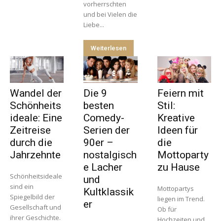
vorherrschten
und bei Vielen die
Liebe...
Weiterlesen
Wandel der
Die 9
Feiern mit
Schönheits
besten
Stil:
ideale: Eine
Comedy-
Kreative
Zeitreise
Serien der
Ideen für
durch die
90er –
die
Jahrzehnte
nostalgisch
Mottoparty
e Lacher
zu Hause
Schönheitsideale
und
sind ein
Mottopartys
Kultklassik
Spiegelbild der
liegen im Trend.
er
Gesellschaft und
Ob für
ihrer Geschichte.
Hochzeiten und