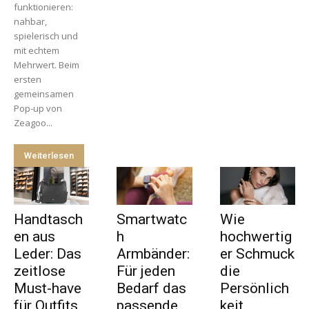
funktionieren:
nahbar,
spielerisch und
mit echtem
Mehrwert. Beim
ersten
gemeinsamen
Pop-up von
Zeagoo...
Weiterlesen
Handtasch
Smartwatc
Wie
en aus
h
hochwertig
Leder: Das
Armbänder:
er Schmuck
zeitlose
Für jeden
die
Must-have
Bedarf das
Persönlich
für Outfits,
passende
keit