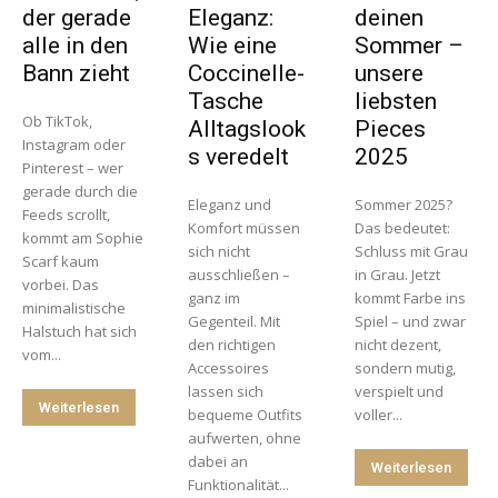
der gerade
Eleganz:
deinen
alle in den
Wie eine
Sommer –
Bann zieht
Coccinelle-
unsere
Tasche
liebsten
Ob TikTok,
Alltagslook
Pieces
Instagram oder
s veredelt
2025
Pinterest – wer
gerade durch die
Eleganz und
Sommer 2025?
Feeds scrollt,
Komfort müssen
Das bedeutet:
kommt am Sophie
sich nicht
Schluss mit Grau
Scarf kaum
ausschließen –
in Grau. Jetzt
vorbei. Das
ganz im
kommt Farbe ins
minimalistische
Gegenteil. Mit
Spiel – und zwar
Halstuch hat sich
den richtigen
nicht dezent,
vom...
Accessoires
sondern mutig,
lassen sich
verspielt und
Weiterlesen
bequeme Outfits
voller...
aufwerten, ohne
dabei an
Weiterlesen
Funktionalität...