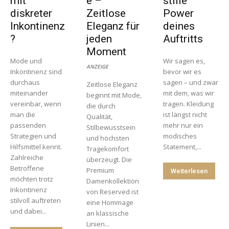
mit
e –
stille
diskreter
Zeitlose
Power
Inkontinenz
Eleganz für
deines
?
jeden
Auftritts
Moment
Mode und
Wir sagen es,
ANZEIGE
Inkontinenz sind
bevor wir es
durchaus
sagen – und zwar
Zeitlose Eleganz
miteinander
mit dem, was wir
beginnt mit Mode,
vereinbar, wenn
tragen. Kleidung
die durch
man die
ist längst nicht
Qualität,
passenden
mehr nur ein
Stilbewusstsein
Strategien und
modisches
und höchsten
Hilfsmittel kennt.
Statement,...
Tragekomfort
Zahlreiche
überzeugt. Die
Betroffene
Premium
Weiterlesen
möchten trotz
Damenkollektion
Inkontinenz
von Reserved ist
stilvoll auftreten
eine Hommage
und dabei...
an klassische
Linien...