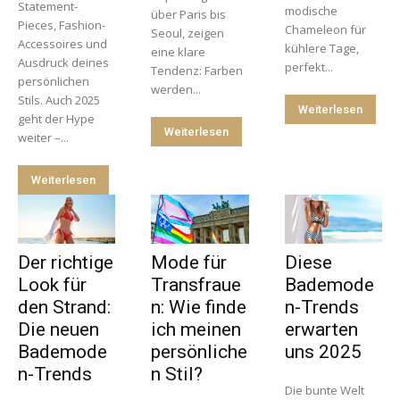
Statement-
modische
über Paris bis
Pieces, Fashion-
Chameleon für
Seoul, zeigen
Accessoires und
kühlere Tage,
eine klare
Ausdruck deines
perfekt...
Tendenz: Farben
persönlichen
werden...
Stils. Auch 2025
Weiterlesen
geht der Hype
Weiterlesen
weiter –...
Weiterlesen
Der richtige
Mode für
Diese
Look für
Transfraue
Bademode
den Strand:
n: Wie finde
n-Trends
Die neuen
ich meinen
erwarten
Bademode
persönliche
uns 2025
n-Trends
n Stil?
Die bunte Welt