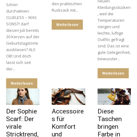
neuen
den praktischen
Schön
Kleidungsstücken
Rucksack mit...
durchatmen:
, weil die
CLUELESS – WAS
Temperaturen
SONST! darf
Weiterlesen
steigen und
diesen Juli bereits
leichte, luftige
30 Kerzen auf der
Outfits gefragt
Geburtstagstorte
sind. Das ist eine
ausblasen? ALS
gute Gelegenheit,
OB! Und doch
bewusster...
lässt sich seit
der...
Weiterlesen
Weiterlesen
Der Sophie
Accessoire
Diese
Scarf: Der
s für
Taschen
virale
Komfort
bringen
Stricktrend,
und
Farbe in