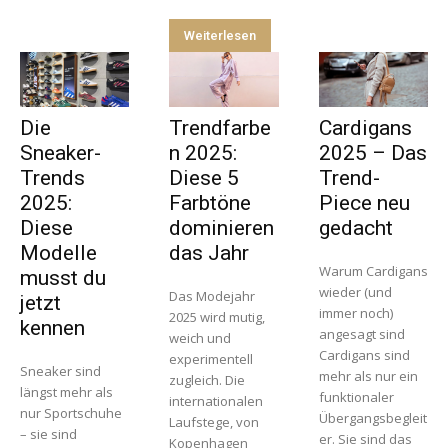
Weiterlesen
Die
Trendfarbe
Cardigans
Sneaker-
n 2025:
2025 – Das
Trends
Diese 5
Trend-
2025:
Farbtöne
Piece neu
Diese
dominieren
gedacht
Modelle
das Jahr
Warum Cardigans
musst du
wieder (und
Das Modejahr
jetzt
immer noch)
2025 wird mutig,
kennen
angesagt sind
weich und
Cardigans sind
experimentell
Sneaker sind
mehr als nur ein
zugleich. Die
längst mehr als
funktionaler
internationalen
nur Sportschuhe
Übergangsbegleit
Laufstege, von
– sie sind
er. Sie sind das
Kopenhagen