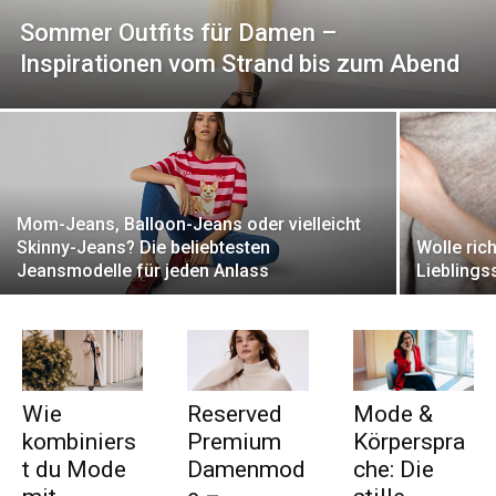
Sommer Outfits für Damen –
Inspirationen vom Strand bis zum Abend
Mom-Jeans, Balloon-Jeans oder vielleicht
Skinny-Jeans? Die beliebtesten
Wolle rich
Jeansmodelle für jeden Anlass
Lieblings
Wie
Reserved
Mode &
kombiniers
Premium
Körperspra
t du Mode
Damenmod
che: Die