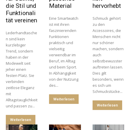
die Stil und
Material
hervorhebt
Funktionali
Eine Smartwatch
Schmuck gehört
tät vereinen
ist mit ihren
zu den
faszinierenden
Accessoires, die
Lederhandtasche
Funktionen
Menschen nicht
n sind kein
praktisch und
nur schöner
kurzlebiger
vielseitig
machen, sondern
Trend, sondern
verwendbar im
auch
haben in der
Beruf, im Alltag
selbstbewusster
Modewelt seit
und beim Sport.
auftreten lassen.
jeher einen
In Abhängigkeit
Dies gilt
festen Platz. Sie
von der Nutzung
besonders, wenn
verbinden
des...
es sich um
zeitlose Eleganz
Schmuckstücke...
mit
Weiterlesen
Alltagstauglichkeit
Weiterlesen
und passen zu...
Weiterlesen