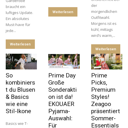
Garderobe
der
braucht ein
morgendlichen
Weiterlesen
luftiges Update.
Outfitwahl.
Ein absolutes
Morgens ist es
Must-have für
kühl, mittags
jede...
wird’s warm,...
Weiterlesen
Weiterlesen
So
Prime Day
Prime
kombiniers
Große
Picks,
t du Blusen
Sonderakti
Premium
& Basics
on ist da!
Styles!
wie eine
EKOUAER
Zeagoo
Stil-Ikone
Pyjama-
präsentiert
Auswahl:
Sommer-
Basics wie T-
Für
Essentials