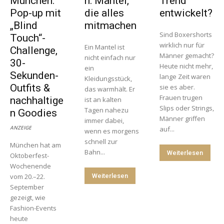
München:
n: Mäntel,
Trend
Pop-up mit
die alles
entwickelt?
„Blind
mitmachen
Sind Boxershorts
Touch“-
wirklich nur für
Ein Mantel ist
Challenge,
Männer gemacht?
nicht einfach nur
30-
Heute nicht mehr,
ein
Sekunden-
lange Zeit waren
Kleidungsstück,
Outfits &
sie es aber.
das warmhält. Er
Frauen trugen
nachhaltige
ist an kalten
Slips oder Strings,
Tagen nahezu
n Goodies
Männer griffen
immer dabei,
ANZEIGE
auf...
wenn es morgens
schnell zur
München hat am
Bahn...
Weiterlesen
Oktoberfest-
Wochenende
vom 20.–22.
Weiterlesen
September
gezeigt, wie
Fashion-Events
heute