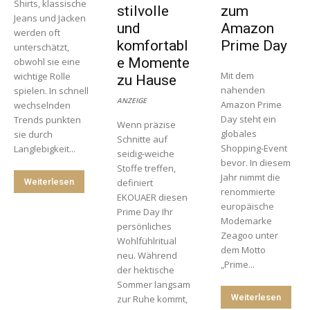
Shirts, klassische
stilvolle
zum
Jeans und Jacken
und
Amazon
werden oft
komfortabl
Prime Day
unterschätzt,
e Momente
obwohl sie eine
Mit dem
wichtige Rolle
zu Hause
nahenden
spielen. In schnell
ANZEIGE
Amazon Prime
wechselnden
Day steht ein
Trends punkten
Wenn präzise
globales
sie durch
Schnitte auf
Shopping-Event
Langlebigkeit...
seidig-weiche
bevor. In diesem
Stoffe treffen,
Jahr nimmt die
Weiterlesen
definiert
renommierte
EKOUAER diesen
europäische
Prime Day Ihr
Modemarke
persönliches
Zeagoo unter
Wohlfühlritual
dem Motto
neu. Während
„Prime...
der hektische
Sommer langsam
Weiterlesen
zur Ruhe kommt,