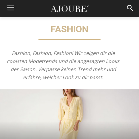
FASHION
Fashion, Fashion, Fashion! Wir zeigen dir die
coolsten Modetrends und die angesagten Looks
der Saison. Verpasse keinen Trend mehr und
erfahre, welcher Look zu dir passt.