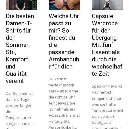
Die besten
Welche Uhr
Capsule
Damen-T-
passt zu
Wardrobe
Shirts für
mir? So
für den
den
findest du
Übergang:
Sommer:
die
Mit fünf
Stil,
passende
Essentials
Komfort
Armbanduh
durch die
und
r für dich
wechselhaf
Qualität
te Zeit
Du kannst
vereint
perfekt gestylt
Spätsommer und
sein – aber ohne
Frühherbst
Der Sommer ist
die richtige Uhr
bringen nicht nur
da – die Tage
fehlt etwas. Sie
wechselhafte
werden länger,
ist mehr als ein
Temperaturen mit
die
Accessoire. Sie ist
sich, sondern
Temperaturen
Haltung. Stil.
häufig auch
steigen, und die
Persönlichkeit....
Unsicherheit bei