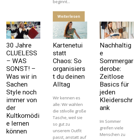
beginnt...
Weiterlesen
30 Jahre
Kartenetui
Nachhaltig
CLUELESS
statt
e
– WAS
Chaos: So
Sommergar
SONST! –
organisiers
derobe:
Was wir in
t du deinen
Zeitlose
Sachen
Alltag
Basics für
Style noch
jeden
Wir kennen es
immer von
Kleiderschr
alle: Wir wählen
der
ank
die stilvolle große
Kultkomödi
Tasche, weil sie
Im Sommer
e lernen
so gut zu
greifen viele
können
unserem Outfit
Menschen zu
passt, anstatt auf