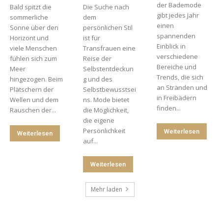
der Bademode
Bald spitzt die
Die Suche nach
gibt jedes Jahr
sommerliche
dem
einen
Sonne über den
persönlichen Stil
spannenden
Horizont und
ist für
Einblick in
viele Menschen
Transfrauen eine
verschiedene
fühlen sich zum
Reise der
Bereiche und
Meer
Selbstentdeckun
Trends, die sich
hingezogen. Beim
g und des
an Stränden und
Plätschern der
Selbstbewusstsei
in Freibädern
Wellen und dem
ns. Mode bietet
finden...
Rauschen der...
die Möglichkeit,
die eigene
Persönlichkeit
Weiterlesen
Weiterlesen
auf...
Weiterlesen
Mehr laden