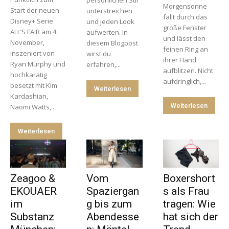
persönlichen Stil
Morgensonne
Start der neuen
unterstreichen
fällt durch das
Disney+ Serie
und jeden Look
große Fenster
ALL’S FAIR am 4.
aufwerten. In
und lässt den
November,
diesem Blogpost
feinen Ring an
inszeniert von
wirst du
ihrer Hand
Ryan Murphy und
erfahren,...
aufblitzen. Nicht
hochkarätig
aufdringlich,...
besetzt mit Kim
Weiterlesen
Kardashian,
Weiterlesen
Naomi Watts,...
Weiterlesen
Zeagoo &
Vom
Boxershort
EKOUAER
Spaziergan
s als Frau
im
g bis zum
tragen: Wie
Substanz
Abendesse
hat sich der