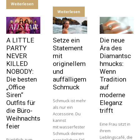
Weiterlesen
Weiterlesen
A LITTLE
Setze ein
Die neue
PARTY
Statement
Ära des
NEVER
mit
Diamantsc
KILLED
originellem
hmucks:
NOBODY:
und
Wenn
Die besten
auffälligem
Tradition
„Office
Schmuck
auf
Siren“
moderne
Schmuck ist mehr
Outfits für
Eleganz
als nur ein
die Büro-
trifft
Accessoire. Du
Weihnachts
kannst
Eine Frau sitzt in
feier
mit wasserfester
ihrem
Schmuck deinen
Lieblingscafé, die
Pünktlich zum