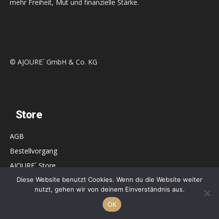
mehr Freiheit, Mut und finanzielle Stärke.
© AJOURE´ GmbH & Co. KG
Store
AGB
Bestellvorgang
AJOURE´ Store
Diese Website benutzt Cookies. Wenn du die Website weiter
Dashboard
nutzt, gehen wir von deinem Einverständnis aus.
Vertrag widerrufen
OK