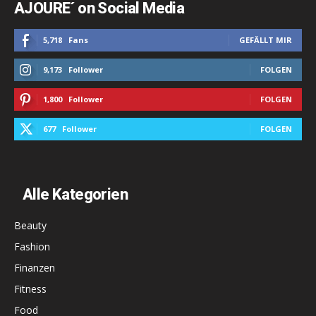
AJOURE´ on Social Media
5,718
Fans
GEFÄLLT MIR
9,173
Follower
FOLGEN
1,800
Follower
FOLGEN
677
Follower
FOLGEN
Alle Kategorien
Beauty
Fashion
Finanzen
Fitness
Food