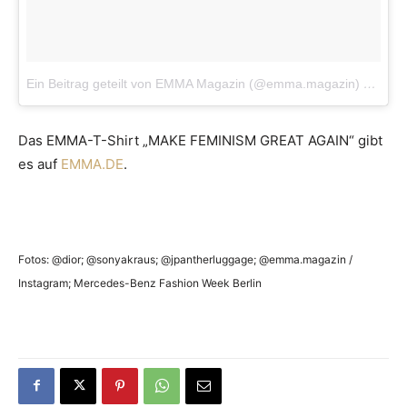
Ein Beitrag geteilt von EMMA Magazin (@emma.magazin)
am
5. 
Das EMMA-T-Shirt „MAKE FEMINISM GREAT AGAIN“ gibt
es auf
EMMA.DE
.
Fotos: @dior; @sonyakraus; @jpantherluggage; @emma.magazin /
Instagram; Mercedes-Benz Fashion Week Berlin