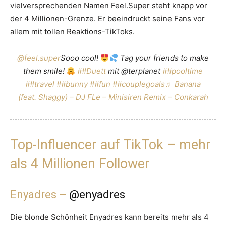
vielversprechenden Namen Feel.Super steht knapp vor
der 4 Millionen-Grenze. Er beeindruckt seine Fans vor
allem mit tollen Reaktions-TikToks.
@feel.super
Sooo cool!
Tag your friends to make
them smile!
##Duett
mit @terplanet
##pooltime
##travel
##bunny
##fun
##couplegoals
♬ Banana
(feat. Shaggy) – DJ FLe – Minisiren Remix – Conkarah
Top-Influencer auf TikTok – mehr
als 4 Millionen Follower
Enyadres –
@enyadres
Die blonde Schönheit Enyadres kann bereits mehr als 4