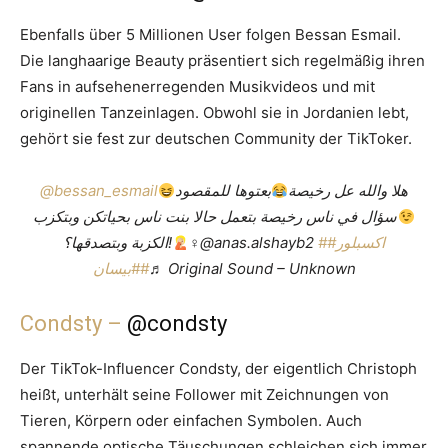
Ebenfalls über 5 Millionen User folgen Bessan Esmail.
Die langhaarige Beauty präsentiert sich regelmäßig ihren
Fans in aufsehenerregenden Musikvideos und mit
originellen Tanzeinlagen. Obwohl sie in Jordanien lebt,
gehört sie fest zur deutschen Community der TikToker.
@bessan_esmail
بعتوها للمقصود
هلا والله عل رخيصة
سؤال في ناس رخيصة بتعمل حالا بنت ناس بحياتكن وبتكزب
الكزبة وبتصدقها؟!
‍♀‍@anas.alshayb2
##اكسبلور
##بيسان
♬ Original Sound – Unknown
Condsty –
@condsty
Der TikTok-Influencer Condsty, der eigentlich Christoph
heißt, unterhält seine Follower mit Zeichnungen von
Tieren, Körpern oder einfachen Symbolen. Auch
spannende optische Täuschungen schleichen sich immer