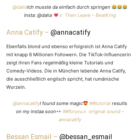
@dalia
Ich musste da einfach durch springen
Insta: @dalia
♬ Then Leave – BeatKing
Anna Catify –
@annacatify
Ebenfalls blond und ebenso erfolgreich ist Anna Catify
mit knapp 6 Millionen Followern. Die TikTok-Influencerin
zeigt ihren Fans regelmäßig kleine Tutorials und
Comedy-Videos. Die in München lebende Anna Catify,
die ausschließlich englisch spricht, hat rumänische
Wurzeln.
@annacatify
I found some magic
##tutorial
results
on my instaa soon
##foryou
♬ original sound –
annacatify
Bessan Esmail –
@bessan_esmail