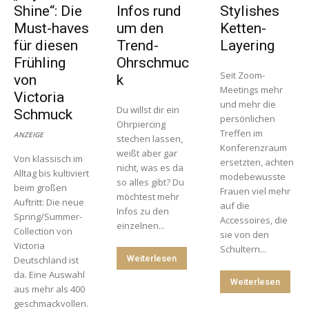
Shine“: Die
Infos rund
Stylishes
Must-haves
um den
Ketten-
für diesen
Trend-
Layering
Frühling
Ohrschmuc
Seit Zoom-
von
k
Meetings mehr
Victoria
und mehr die
Du willst dir ein
Schmuck
persönlichen
Ohrpiercing
Treffen im
ANZEIGE
stechen lassen,
Konferenzraum
weißt aber gar
Von klassisch im
ersetzten, achten
nicht, was es da
Alltag bis kultiviert
modebewusste
so alles gibt? Du
beim großen
Frauen viel mehr
möchtest mehr
Auftritt: Die neue
auf die
Infos zu den
Spring/Summer-
Accessoires, die
einzelnen...
Collection von
sie von den
Victoria
Schultern...
Weiterlesen
Deutschland ist
da. Eine Auswahl
Weiterlesen
aus mehr als 400
geschmackvollen.