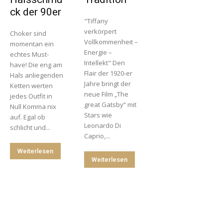
ck der 90er
"Tiffany
verkörpert
Choker sind
Vollkommenheit –
momentan ein
Energie –
echtes Must-
Intellekt" Den
have! Die eng am
Flair der 1920-er
Hals anliegenden
Jahre bringt der
Ketten werten
neue Film „The
jedes Outfit in
great Gatsby“ mit
Null Komma nix
Stars wie
auf. Egal ob
Leonardo Di
schlicht und...
Caprio,...
Weiterlesen
Weiterlesen