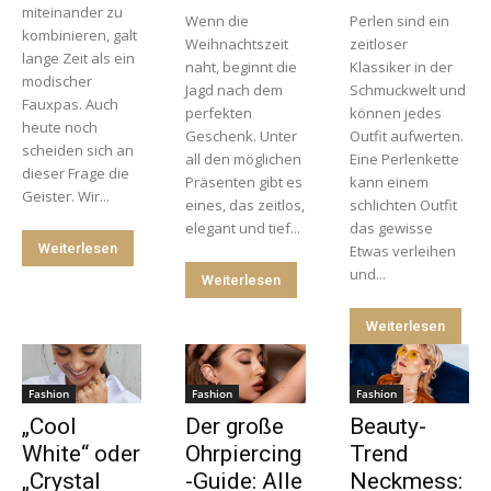
miteinander zu
Wenn die
Perlen sind ein
kombinieren, galt
Weihnachtszeit
zeitloser
lange Zeit als ein
naht, beginnt die
Klassiker in der
modischer
Jagd nach dem
Schmuckwelt und
Fauxpas. Auch
perfekten
können jedes
heute noch
Geschenk. Unter
Outfit aufwerten.
scheiden sich an
all den möglichen
Eine Perlenkette
dieser Frage die
Präsenten gibt es
kann einem
Geister. Wir...
eines, das zeitlos,
schlichten Outfit
elegant und tief...
das gewisse
Weiterlesen
Etwas verleihen
und...
Weiterlesen
Weiterlesen
Fashion
Fashion
Fashion
„Cool
Der große
Beauty-
White“ oder
Ohrpiercing
Trend
„Crystal
-Guide: Alle
Neckmess: