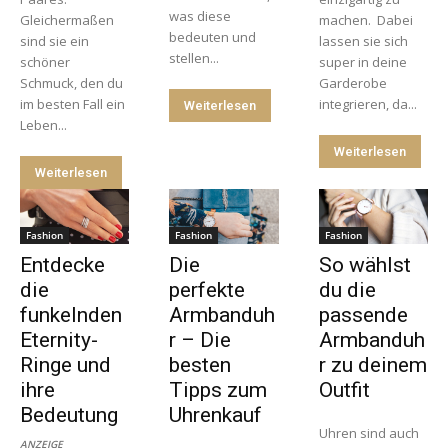
was diese
Gleichermaßen
machen. Dabei
bedeuten und
sind sie ein
lassen sie sich
stellen...
schöner
super in deine
Schmuck, den du
Garderobe
im besten Fall ein
integrieren, da...
Weiterlesen
Leben...
Weiterlesen
Weiterlesen
Fashion
Fashion
Fashion
Entdecke
Die
So wählst
die
perfekte
du die
funkelnden
Armbanduh
passende
Eternity-
r – Die
Armbanduh
Ringe und
besten
r zu deinem
ihre
Tipps zum
Outfit
Bedeutung
Uhrenkauf
Uhren sind auch
ANZEIGE