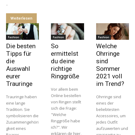
..
Weiterlesen
Fashion
Fashion
Fashion
Die besten
So
Welche
Tipps für
ermittelst
Ohrringe
die
du deine
sind
Auswahl
richtige
Sommer
eurer
Ringgröße
2021 voll
Trauringe
im Trend?
Vor allem beim
Online bestellen
Trauringe haben
Ohrringe sind
von Ringen stellt
eine lange
eines der
sich die Frage:
Tradition. Sie
beliebtesten
"Welche
symbolisieren die
Accessoires, um
Ringgröße habe
Zusammengehöri
jedes Outfit
ich?". Wir
gkeit eines
aufzuwerten und
erklären dir hier,
Paares.
einzigartig zu