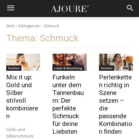
Start
Schlagworte
Schmuck
Thema:
Schmuck
Fashion
Liebe & Beziehung
Fashion
Mix it up:
Funkeln
Perlenkette
Gold und
unter dem
n richtig in
Silber
Tannenbau
Szene
stilvoll
m: Der
setzen –
kombiniere
perfekte
die
n
Schmuck
passende
für deine
Kombinatio
Gold- und
Liebsten
n finden
Silberschmuck