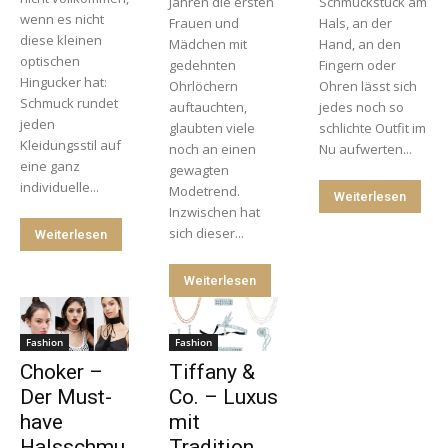
Jahren die ersten
Schmuckstück am
wenn es nicht
Frauen und
Hals, an der
diese kleinen
Mädchen mit
Hand, an den
optischen
gedehnten
Fingern oder
Hingucker hat:
Ohrlöchern
Ohren lässt sich
Schmuck rundet
auftauchten,
jedes noch so
jeden
glaubten viele
schlichte Outfit im
Kleidungsstil auf
noch an einen
Nu aufwerten...
eine ganz
gewagten
individuelle...
Modetrend.
Weiterlesen
Inzwischen hat
sich dieser...
Weiterlesen
Weiterlesen
Fashion
Fashion
Choker –
Tiffany &
Der Must-
Co. – Luxus
have
mit
Halsschmu
Tradition