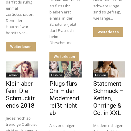
darfst du ruhig
en fürs Ohr
schwere Ringe
einmal
bleiben erst
sind so gefragt,
zurückschauen.
einmal in der
wie lange...
Denn der
Schatulle - jetzt
Haarreif war
darf Frau sich
Weiterlesen
bereits vor...
beim
Ohrschmuck...
Weiterlesen
Weiterlesen
Fashion
Fashion
Fashion
Klein aber
Plugs fürs
Statement-
fein: Die
Ohr – der
Schmuck –
Schmucktr
Modetrend
Ketten,
ends 2018
reißt nicht
Ohrringe &
ab
Co. in XXL
Jedes noch so
trendige Outfit ist
Als vor einigen
Mit dem richtigen
nicht vollkommen,