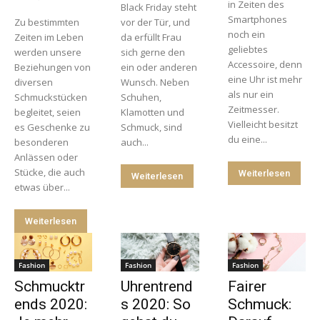
in Zeiten des
Black Friday steht
Smartphones
Zu bestimmten
vor der Tür, und
noch ein
Zeiten im Leben
da erfüllt Frau
geliebtes
werden unsere
sich gerne den
Accessoire, denn
Beziehungen von
ein oder anderen
eine Uhr ist mehr
diversen
Wunsch. Neben
als nur ein
Schmuckstücken
Schuhen,
Zeitmesser.
begleitet, seien
Klamotten und
Vielleicht besitzt
es Geschenke zu
Schmuck, sind
du eine...
besonderen
auch...
Anlässen oder
Stücke, die auch
Weiterlesen
Weiterlesen
etwas über...
Weiterlesen
Fashion
Fashion
Fashion
Schmucktr
Uhrentrend
Fairer
ends 2020:
s 2020: So
Schmuck: