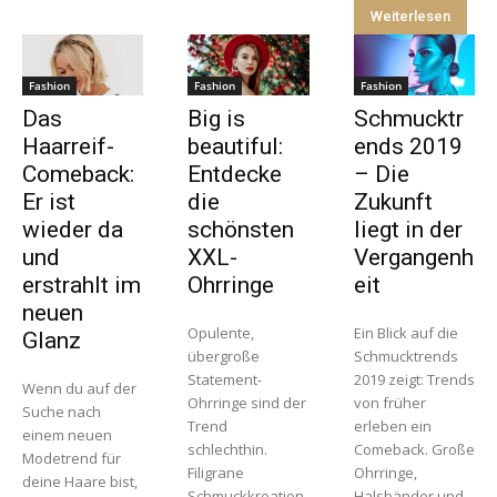
Weiterlesen
Fashion
Fashion
Fashion
Das
Big is
Schmucktr
Haarreif-
beautiful:
ends 2019
Comeback:
Entdecke
– Die
Er ist
die
Zukunft
wieder da
schönsten
liegt in der
und
XXL-
Vergangenh
erstrahlt im
Ohrringe
eit
neuen
Opulente,
Ein Blick auf die
Glanz
übergroße
Schmucktrends
Statement-
2019 zeigt: Trends
Wenn du auf der
Ohrringe sind der
von früher
Suche nach
Trend
erleben ein
einem neuen
schlechthin.
Comeback. Große
Modetrend für
Filigrane
Ohrringe,
deine Haare bist,
Schmuckkreation
Halsbänder und