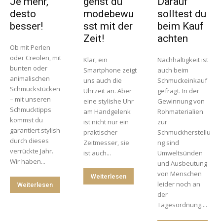
Je mehr,
gehst du
Darauf
desto
modebewu
solltest du
besser!
sst mit der
beim Kauf
Zeit!
achten
Ob mit Perlen
oder Creolen, mit
Klar, ein
Nachhaltigkeit ist
bunten oder
Smartphone zeigt
auch beim
animalischen
uns auch die
Schmuckeinkauf
Schmuckstücken
Uhrzeit an. Aber
gefragt. In der
– mit unseren
eine stylishe Uhr
Gewinnung von
Schmucktipps
am Handgelenk
Rohmaterialien
kommst du
ist nicht nur ein
zur
garantiert stylish
praktischer
Schmuckherstellu
durch dieses
Zeitmesser, sie
ng sind
verrückte Jahr.
ist auch...
Umweltsünden
Wir haben...
und Ausbeutung
von Menschen
Weiterlesen
leider noch an
Weiterlesen
der
Tagesordnung....