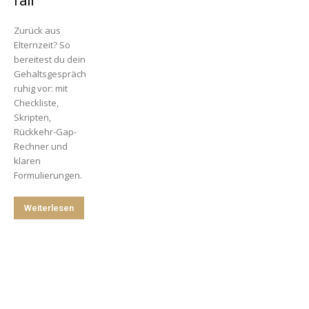
fair
Zurück aus
Elternzeit? So
bereitest du dein
Gehaltsgespräch
ruhig vor: mit
Checkliste,
Skripten,
Rückkehr-Gap-
Rechner und
klaren
Formulierungen.
Weiterlesen