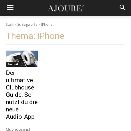
Start
Schlagworte
IPhone
Thema:
iPhone
Technik
Der
ultimative
Clubhouse
Guide: So
nutzt du die
neue
Audio-App
Clubhouse ist