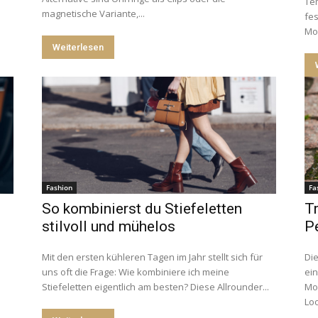
Te
magnetische Variante,...
fes
Mod
Weiterlesen
Fashion
Fa
So kombinierst du Stiefeletten
T
stilvoll und mühelos
Pe
Mit den ersten kühleren Tagen im Jahr stellt sich für
Die
uns oft die Frage: Wie kombiniere ich meine
ein
Stiefeletten eigentlich am besten? Diese Allrounder...
Mod
Loo