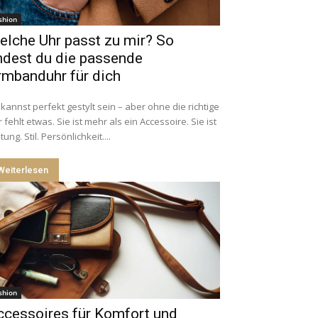
shion
elche Uhr passt zu mir? So
ndest du die passende
rmbanduhr für dich
kannst perfekt gestylt sein – aber ohne die richtige
 fehlt etwas. Sie ist mehr als ein Accessoire. Sie ist
tung. Stil. Persönlichkeit....
Weiterlesen
shion
ccessoires für Komfort und