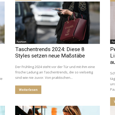
Fashion
Fa
Taschentrends 2024: Diese 8
Pe
Styles setzen neue Maßstäbe
Li
a
Der Frühling 2024 steht vor der Tür und mit ihm eine
frische Ladung an Taschentrends, die so vielseitig
Sch
sind wie nie zuvor. Von praktischen...
ie
täg
uns
Paa
Weiterlesen