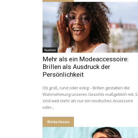
Fashion
Mehr als ein Modeaccessoire:
Brillen als Ausdruck der
Persönlichkeit
Ob groß, rund oder eckig – Brillen gestalten die
Wahrnehmung unseres Gesichts maßgeblich mit. S
sind weit mehr als nur ein modisches Accessoire
oder...
Weiterlesen