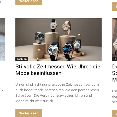
Weiterlesen
...
Fashion
Fa
Stilvolle Zeitmesser: Wie Uhren die
D
Mode beeinflussen
S
M
Uhren sind nicht nur praktische Zeitmesser, sondern
auch bedeutende Accessoires, die den persönlichen
ür
End
Stil prägen. Die Verbindung zwischen Uhren und
de
Mode reicht weit zurück...
sch
Weiterlesen