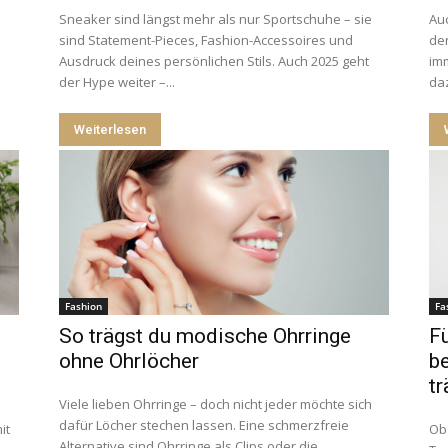
Sneaker sind längst mehr als nur Sportschuhe – sie
Auc
sind Statement-Pieces, Fashion-Accessoires und
der
Ausdruck deines persönlichen Stils. Auch 2025 geht
imm
der Hype weiter –...
daz
Weiterlesen
Fashion
Fa
So trägst du modische Ohrringe
Fü
ohne Ohrlöcher
be
t
Viele lieben Ohrringe – doch nicht jeder möchte sich
dafür Löcher stechen lassen. Eine schmerzfreie
it
Ob 
Alternative sind Ohrringe als Clips oder die