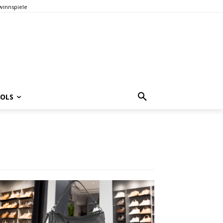
innspiele
OOLS