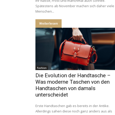
ihr Nässe, Frost und manchmal auch Schnee.
Spätestens ab November machen sich daher viele
Menschen...
Weiterlesen
Fashion
Die Evolution der Handtasche –
Was moderne Taschen von den
Handtaschen von damals
unterscheidet
Erste Handtaschen gab es bereits in der Antike.
Allerdings sahen diese noch ganz anders aus als