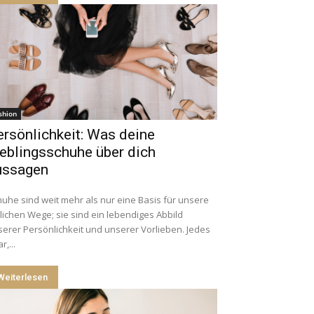
shion
rsönlichkeit: Was deine
eblingsschuhe über dich
ussagen
uhe sind weit mehr als nur eine Basis für unsere
lichen Wege; sie sind ein lebendiges Abbild
erer Persönlichkeit und unserer Vorlieben. Jedes
r,...
Weiterlesen