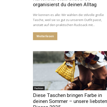
organisierst du deinen Alltag
Wir kennen es alle: Wir wählen die stilvolle große
Tasche, weil sie so gut zu unserem Outfit passt,
anstatt auf den praktischen Rucksack mit...
Weiterlesen
Fashion
Diese Taschen bringen Farbe in
deinen Sommer – unsere liebste