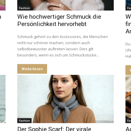
Fashion
Fa
n
Wie hochwertiger Schmuck die
W
Persönlichkeit hervorhebt
fi
A
Schmuck gehört zu den Accessoires, die Menschen
nicht nur schöner machen, sondern auch
Du 
n
selbstbewusster auftreten lassen. Dies gilt
Uhr
besonders, wenn es sich um Schmuckstücke...
Hal
Weiterlesen
Fashion
Fa
Der Sophie Scarf: Der virale
A