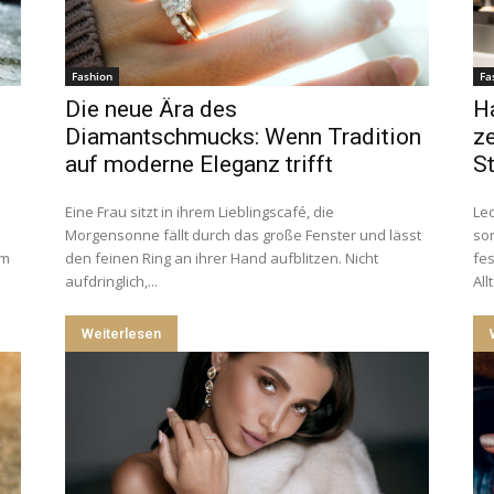
Fashion
Fa
Die neue Ära des
H
Diamantschmucks: Wenn Tradition
ze
auf moderne Eleganz trifft
St
Eine Frau sitzt in ihrem Lieblingscafé, die
Led
Morgensonne fällt durch das große Fenster und lässt
son
em
den feinen Ring an ihrer Hand aufblitzen. Nicht
fes
aufdringlich,...
All
Weiterlesen