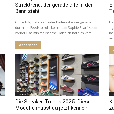
Stricktrend, der gerade alle in den
El
Bann zieht
Ta
Ob TikTok, Instagram oder Pinterest – wer gerade
El
durch die Feeds scrollt, kommt am Sophie Scarf kaum
– g
vorbei. Das minimalistische Halstuch hat sich vom...
la
an 
Weiterlesen
Fashion
Fa
Die Sneaker-Trends 2025: Diese
Kl
n
Modelle musst du jetzt kennen
zu