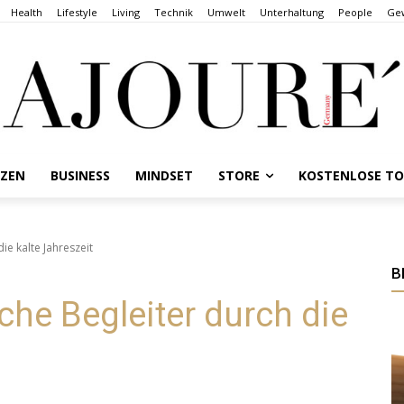
Health
Lifestyle
Living
Technik
Umwelt
Unterhaltung
People
Gew
NZEN
BUSINESS
MINDSET
STORE
KOSTENLOSE T
die kalte Jahreszeit
B
sche Begleiter durch die