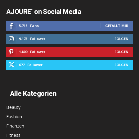
AJOURE´ on Social Media
5,718
Fans
GEFÄLLT MIR
9,173
Follower
FOLGEN
1,800
Follower
FOLGEN
677
Follower
FOLGEN
Alle Kategorien
Beauty
Fashion
Finanzen
Fitness