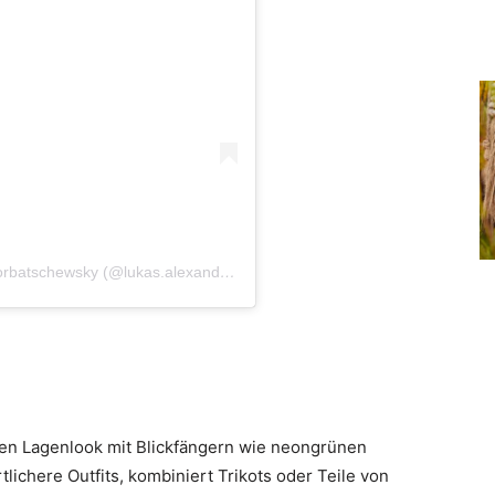
Ein Beitrag geteilt von Lukas Alexander von Horbatschewsky (@lukas.alexander.vh)
gen Lagenlook mit Blickfängern wie neongrünen
lichere Outfits, kombiniert Trikots oder Teile von