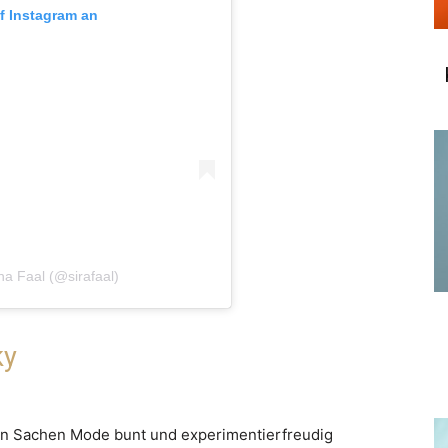
uf Instagram an
nna Faal (@sirafaal)
ky
 in Sachen Mode bunt und experimentierfreudig