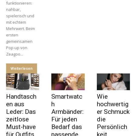
funktionieren:
nahbar,
spielerisch und
mit echtem
Mehrwert. Beim
ersten
gemeinsamen
Pop-up von
Zeagoo...
Weiterlesen
Handtasch
Smartwatc
Wie
en aus
h
hochwertig
Leder: Das
Armbänder:
er Schmuck
zeitlose
Für jeden
die
Must-have
Bedarf das
Persönlich
für Outfits,
passende
keit