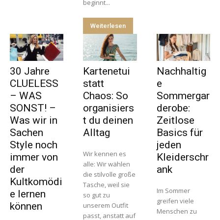
beginnt...
Weiterlesen
30 Jahre
Kartenetui
Nachhaltig
CLUELESS
statt
e
– WAS
Chaos: So
Sommergar
SONST! –
organisiers
derobe:
Was wir in
t du deinen
Zeitlose
Sachen
Alltag
Basics für
Style noch
jeden
Wir kennen es
immer von
Kleiderschr
alle: Wir wählen
der
ank
die stilvolle große
Kultkomödi
Tasche, weil sie
Im Sommer
e lernen
so gut zu
greifen viele
können
unserem Outfit
Menschen zu
passt, anstatt auf