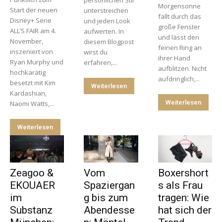
persönlichen Stil
Morgensonne
Start der neuen
unterstreichen
fällt durch das
Disney+ Serie
und jeden Look
große Fenster
ALL’S FAIR am 4.
aufwerten. In
und lässt den
November,
diesem Blogpost
feinen Ring an
inszeniert von
wirst du
ihrer Hand
Ryan Murphy und
erfahren,...
aufblitzen. Nicht
hochkarätig
aufdringlich,...
besetzt mit Kim
Weiterlesen
Kardashian,
Weiterlesen
Naomi Watts,...
Weiterlesen
Zeagoo &
Vom
Boxershort
EKOUAER
Spaziergan
s als Frau
im
g bis zum
tragen: Wie
Substanz
Abendesse
hat sich der