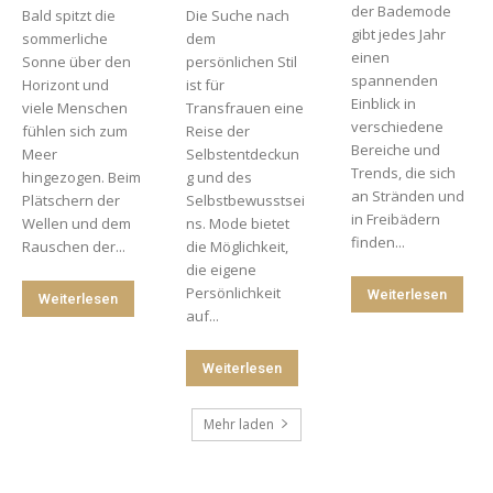
der Bademode
Bald spitzt die
Die Suche nach
gibt jedes Jahr
sommerliche
dem
einen
Sonne über den
persönlichen Stil
spannenden
Horizont und
ist für
Einblick in
viele Menschen
Transfrauen eine
verschiedene
fühlen sich zum
Reise der
Bereiche und
Meer
Selbstentdeckun
Trends, die sich
hingezogen. Beim
g und des
an Stränden und
Plätschern der
Selbstbewusstsei
in Freibädern
Wellen und dem
ns. Mode bietet
finden...
Rauschen der...
die Möglichkeit,
die eigene
Persönlichkeit
Weiterlesen
Weiterlesen
auf...
Weiterlesen
Mehr laden