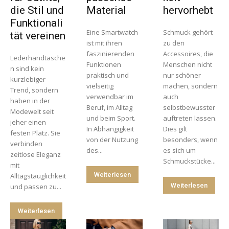
die Stil und
Material
hervorhebt
Funktionali
Eine Smartwatch
Schmuck gehört
tät vereinen
ist mit ihren
zu den
faszinierenden
Accessoires, die
Lederhandtasche
Funktionen
Menschen nicht
n sind kein
praktisch und
nur schöner
kurzlebiger
vielseitig
machen, sondern
Trend, sondern
verwendbar im
auch
haben in der
Beruf, im Alltag
selbstbewusster
Modewelt seit
und beim Sport.
auftreten lassen.
jeher einen
In Abhängigkeit
Dies gilt
festen Platz. Sie
von der Nutzung
besonders, wenn
verbinden
des...
es sich um
zeitlose Eleganz
Schmuckstücke...
mit
Weiterlesen
Alltagstauglichkeit
Weiterlesen
und passen zu...
Weiterlesen