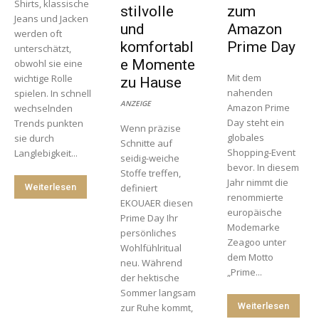
Shirts, klassische
stilvolle
zum
Jeans und Jacken
und
Amazon
werden oft
komfortabl
Prime Day
unterschätzt,
e Momente
obwohl sie eine
Mit dem
wichtige Rolle
zu Hause
nahenden
spielen. In schnell
ANZEIGE
Amazon Prime
wechselnden
Day steht ein
Trends punkten
Wenn präzise
globales
sie durch
Schnitte auf
Shopping-Event
Langlebigkeit...
seidig-weiche
bevor. In diesem
Stoffe treffen,
Jahr nimmt die
Weiterlesen
definiert
renommierte
EKOUAER diesen
europäische
Prime Day Ihr
Modemarke
persönliches
Zeagoo unter
Wohlfühlritual
dem Motto
neu. Während
„Prime...
der hektische
Sommer langsam
Weiterlesen
zur Ruhe kommt,