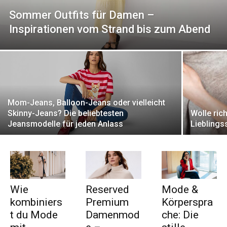
Sommer Outfits für Damen –
Inspirationen vom Strand bis zum Abend
Mom-Jeans, Balloon-Jeans oder vielleicht
Skinny-Jeans? Die beliebtesten
Wolle rich
Jeansmodelle für jeden Anlass
Lieblings
Wie
Reserved
Mode &
kombiniers
Premium
Körperspra
t du Mode
Damenmod
che: Die