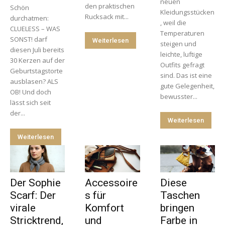
neuen
den praktischen
Schön
Kleidungsstücken
Rucksack mit...
durchatmen:
, weil die
CLUELESS – WAS
Temperaturen
SONST! darf
Weiterlesen
steigen und
diesen Juli bereits
leichte, luftige
30 Kerzen auf der
Outfits gefragt
Geburtstagstorte
sind. Das ist eine
ausblasen? ALS
gute Gelegenheit,
OB! Und doch
bewusster...
lässt sich seit
der...
Weiterlesen
Weiterlesen
Der Sophie
Accessoire
Diese
Scarf: Der
s für
Taschen
virale
Komfort
bringen
Stricktrend,
und
Farbe in