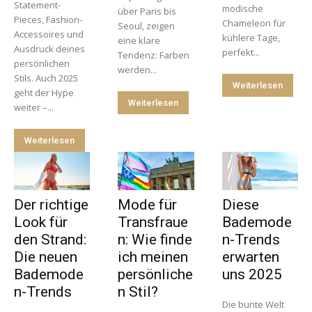
Statement-
modische
über Paris bis
Pieces, Fashion-
Chameleon für
Seoul, zeigen
Accessoires und
kühlere Tage,
eine klare
Ausdruck deines
perfekt...
Tendenz: Farben
persönlichen
werden...
Stils. Auch 2025
Weiterlesen
geht der Hype
Weiterlesen
weiter –...
Weiterlesen
Der richtige
Mode für
Diese
Look für
Transfraue
Bademode
den Strand:
n: Wie finde
n-Trends
Die neuen
ich meinen
erwarten
Bademode
persönliche
uns 2025
n-Trends
n Stil?
Die bunte Welt