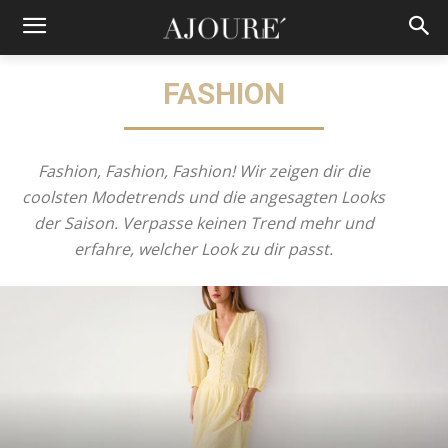
FASHION
Fashion, Fashion, Fashion! Wir zeigen dir die
coolsten Modetrends und die angesagten Looks
der Saison. Verpasse keinen Trend mehr und
erfahre, welcher Look zu dir passt.