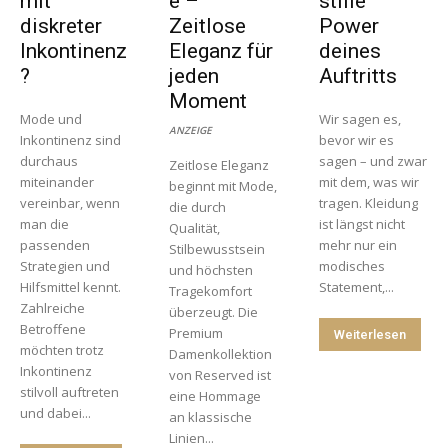
mit
e –
stille
diskreter
Zeitlose
Power
Inkontinenz
Eleganz für
deines
?
jeden
Auftritts
Moment
Mode und
Wir sagen es,
ANZEIGE
Inkontinenz sind
bevor wir es
durchaus
sagen – und zwar
Zeitlose Eleganz
miteinander
mit dem, was wir
beginnt mit Mode,
vereinbar, wenn
tragen. Kleidung
die durch
man die
ist längst nicht
Qualität,
passenden
mehr nur ein
Stilbewusstsein
Strategien und
modisches
und höchsten
Hilfsmittel kennt.
Statement,...
Tragekomfort
Zahlreiche
überzeugt. Die
Betroffene
Premium
Weiterlesen
möchten trotz
Damenkollektion
Inkontinenz
von Reserved ist
stilvoll auftreten
eine Hommage
und dabei...
an klassische
Linien...