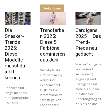
Weiterlesen
Die
Trendfarbe
Cardigans
Sneaker-
n 2025:
2025 – Das
Trends
Diese 5
Trend-
2025:
Farbtöne
Piece neu
Diese
dominieren
gedacht
Modelle
das Jahr
Warum Cardigans
musst du
wieder (und
Das Modejahr
jetzt
immer noch)
2025 wird mutig,
kennen
angesagt sind
weich und
Cardigans sind
experimentell
Sneaker sind
mehr als nur ein
zugleich. Die
längst mehr als
funktionaler
internationalen
nur Sportschuhe
Übergangsbegleit
Laufstege, von
– sie sind
er. Sie sind das
Kopenhagen