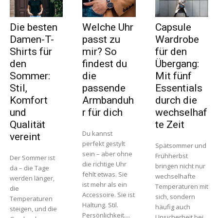
Die besten
Welche Uhr
Capsule
Damen-T-
passt zu
Wardrobe
Shirts für
mir? So
für den
den
findest du
Übergang:
Sommer:
die
Mit fünf
Stil,
passende
Essentials
Komfort
Armbanduh
durch die
und
r für dich
wechselhaf
Qualität
te Zeit
Du kannst
vereint
perfekt gestylt
Spätsommer und
sein – aber ohne
Frühherbst
Der Sommer ist
die richtige Uhr
bringen nicht nur
da – die Tage
fehlt etwas. Sie
wechselhafte
werden länger,
ist mehr als ein
Temperaturen mit
die
Accessoire. Sie ist
sich, sondern
Temperaturen
Haltung. Stil.
häufig auch
steigen, und die
Persönlichkeit....
Unsicherheit bei