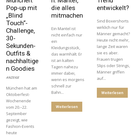
München:
n: Mäntel,
Trend
Pop-up mit
die alles
entwickelt?
„Blind
mitmachen
Sind Boxershorts
Touch“-
wirklich nur für
Ein Mantel ist
Challenge,
Männer gemacht?
nicht einfach nur
30-
Heute nicht mehr,
ein
Sekunden-
lange Zeit waren
Kleidungsstück,
Outfits &
sie es aber.
das warmhält. Er
Frauen trugen
nachhaltige
ist an kalten
Slips oder Strings,
Tagen nahezu
n Goodies
Männer griffen
immer dabei,
ANZEIGE
auf...
wenn es morgens
schnell zur
München hat am
Bahn...
Weiterlesen
Oktoberfest-
Wochenende
vom 20.–22.
Weiterlesen
September
gezeigt, wie
Fashion-Events
heute