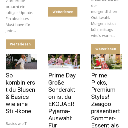
Garderobe
der
braucht ein
morgendlichen
Weiterlesen
luftiges Update.
Outfitwahl.
Ein absolutes
Morgens ist es
Must-have für
kühl, mittags
jede...
wird’s warm,...
Weiterlesen
Weiterlesen
So
Prime Day
Prime
kombiniers
Große
Picks,
t du Blusen
Sonderakti
Premium
& Basics
on ist da!
Styles!
wie eine
EKOUAER
Zeagoo
Stil-Ikone
Pyjama-
präsentiert
Auswahl:
Sommer-
Basics wie T-
Für
Essentials