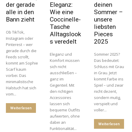
der gerade
Eleganz:
deinen
alle in den
Wie eine
Sommer –
Bann zieht
Coccinelle-
unsere
Tasche
liebsten
Ob TikTok,
Alltagslook
Pieces
Instagram oder
s veredelt
2025
Pinterest – wer
gerade durch die
Eleganz und
Sommer 2025?
Feeds scrollt,
Komfort müssen
Das bedeutet:
kommt am Sophie
sich nicht
Schluss mit Grau
Scarf kaum
ausschließen –
in Grau. Jetzt
vorbei. Das
ganz im
kommt Farbe ins
minimalistische
Gegenteil. Mit
Spiel – und zwar
Halstuch hat sich
den richtigen
nicht dezent,
vom...
Accessoires
sondern mutig,
lassen sich
verspielt und
Weiterlesen
bequeme Outfits
voller...
aufwerten, ohne
dabei an
Weiterlesen
Funktionalität...