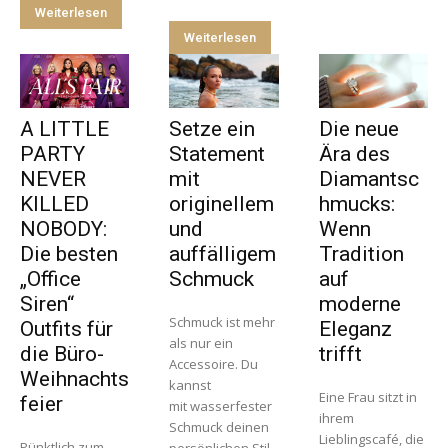
Weiterlesen
Weiterlesen
A LITTLE
Setze ein
Die neue
PARTY
Statement
Ära des
NEVER
mit
Diamantsc
KILLED
originellem
hmucks:
NOBODY:
und
Wenn
Die besten
auffälligem
Tradition
„Office
Schmuck
auf
Siren“
moderne
Schmuck ist mehr
Outfits für
Eleganz
als nur ein
die Büro-
trifft
Accessoire. Du
Weihnachts
kannst
Eine Frau sitzt in
feier
mit wasserfester
ihrem
Schmuck deinen
Lieblingscafé, die
Pünktlich zum