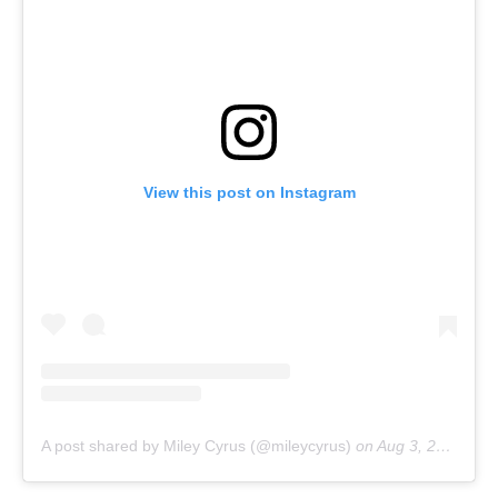
View this post on Instagram
A post shared by Miley Cyrus (@mileycyrus)
on
Aug 3, 2019 at 8:22am PDT