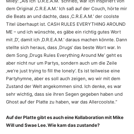
Miley: „Als ich ‘D.R.E.A.M.‘ schrieb, war ich inspiriert von
dem Original ‚C.R.E.A.M.‘ Ich saß auf der Couch, hörte mir
die Beats an und dachte, dass ‚C.R.E.A.M.‘ der coolste
Titel überhaupt ist. CASH RULES EVERYTHING AROUND
ME – und ich wünschte, es gäbe ein richtig gutes Wort
mit ‚D‘, damit ich ‚D.R.E.A.M.‘ daraus machen könnte. Dann
stellte sich heraus, dass ‚Drugs‘ das beste Wort war. In
dem Song ‚Drugs Rules Everything Around Me‘ geht es
aber nicht nur um Partys, sondern auch um die Zeile
‚we’re just trying to fill the lonely‘. Es ist teilweise eine
Partyhymne, aber es soll auch zeigen, wo wir mit dem
Zustand der Welt angekommen sind. Ich denke, es war
sehr wichtig, dass sie ihren Segen gegeben haben und
Ghost auf der Platte zu haben, war das Allercoolste.“
Auf der Platte gibt es auch eine Kollaboration mit Mike
Will und Swae Lee. Wie kam das zustande?