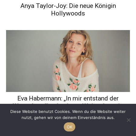
Anya Taylor-Joy: Die neue Königin
Hollywoods
Eva Habermann: „In mir entstand der
Wunsch, selbst in einem Waisenhaus in
Diese Website benutzt Cookies. Wenn du die Website weiter
Haiti zu arbeiten und mit anzupacken.“
nutzt, gehen wir von deinem Einverständnis aus.
OK