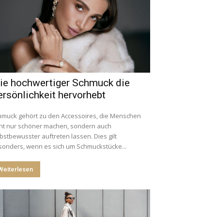
ie hochwertiger Schmuck die
rsönlichkeit hervorhebt
hmuck gehört zu den Accessoires, die Menschen
cht nur schöner machen, sondern auch
bstbewusster auftreten lassen. Dies gilt
sonders, wenn es sich um Schmuckstücke...
Weiterlesen