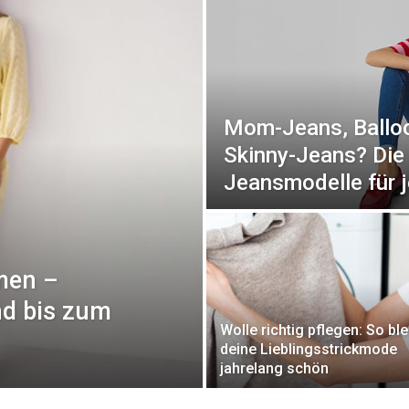
Mom-Jeans, Balloo
Skinny-Jeans? Die 
Jeansmodelle für 
men –
nd bis zum
Wolle richtig pflegen: So ble
deine Lieblingsstrickmode
jahrelang schön