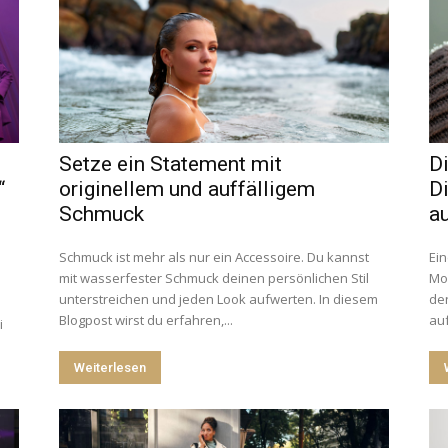
Setze ein Statement mit
D
“
originellem und auffälligem
D
Schmuck
au
Schmuck ist mehr als nur ein Accessoire. Du kannst
Ein
mit wasserfester Schmuck deinen persönlichen Stil
Mor
unterstreichen und jeden Look aufwerten. In diesem
den
Blogpost wirst du erfahren,...
auf
i
Weiterlesen