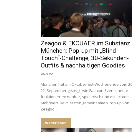
Zeagoo & EKOUAER im Substanz
München: Pop-up mit „Blind
Touch“-Challenge, 30-Sekunden-
Outfits & nachhaltigen Goodies
ANZEIGE
München hat am Oktoberfest-Wochenende vom 20
22. September gezeigt, wie Fashion-Events heute
funktionieren: nahbar, spielerisch und mit echtem
Mehrwert. Beim ersten gemeinsamen Pop-up von
Zeagoo...
Weiterlesen