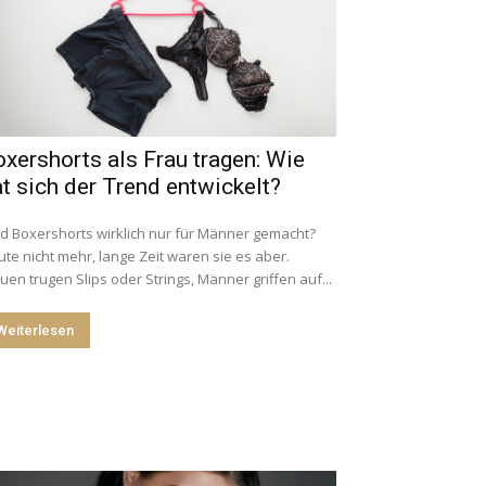
xershorts als Frau tragen: Wie
t sich der Trend entwickelt?
d Boxershorts wirklich nur für Männer gemacht?
te nicht mehr, lange Zeit waren sie es aber.
uen trugen Slips oder Strings, Männer griffen auf...
Weiterlesen