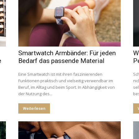
Smartwatch Armbänder: Für jeden
W
e
Bedarf das passende Material
Pe
Eine Smartwatch ist mit ihren faszinierenden
Sc
Funktionen praktisch und vielseitig verwendbar im
ni
Beruf, im Alltag und beim Sport. In Abhängigkeit von
sel
der Nutzung des...
be
Weiterlesen