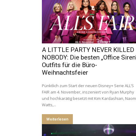
A LITTLE PARTY NEVER KILLED
NOBODY: Die besten „Office Siren
Outfits für die Büro-
Weihnachtsfeier
Pünktlich zum Start der neuen Disney+ Serie ALL’S
FAIR am 4. November, inszeniert von Ryan Murphy
und hochkarätig besetzt mit Kim Kardashian, Naom
Watts,...
Weiterlesen