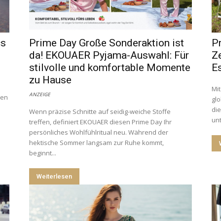
cs
Prime Day Große Sonderaktion ist
P
da! EKOUAER Pyjama-Auswahl: Für
Z
stilvolle und komfortable Momente
E
zu Hause
Mi
ANZEIGE
ten
glo
di
Wenn präzise Schnitte auf seidig-weiche Stoffe
unt
treffen, definiert EKOUAER diesen Prime Day Ihr
persönliches Wohlfühlritual neu. Während der
hektische Sommer langsam zur Ruhe kommt,
beginnt...
Weiterlesen