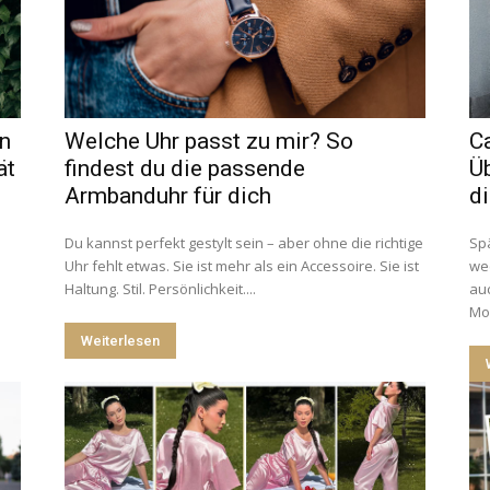
en
Welche Uhr passt zu mir? So
C
ät
findest du die passende
Üb
Armbanduhr für dich
di
Du kannst perfekt gestylt sein – aber ohne die richtige
Sp
Uhr fehlt etwas. Sie ist mehr als ein Accessoire. Sie ist
wec
Haltung. Stil. Persönlichkeit....
auc
Mor
Weiterlesen