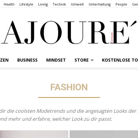
Health
Lifestyle
Living
Technik
Umwelt
Unterhaltung
People
Gew
NZEN
BUSINESS
MINDSET
STORE
KOSTENLOSE T
FASHION
n dir die coolsten Modetrends und die angesagten Looks der
end mehr und erfahre, welcher Look zu dir passt.