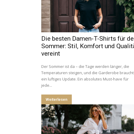
Die besten Damen-T-Shirts für d
Sommer: Stil, Komfort und Qualit
vereint
Der Sommer ist da – die Tage werden länger, die
Temperaturen steigen, und die Garderobe braucht
ein luftiges Update. Ein absolutes Must-have für
jede...
Weiterlesen