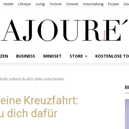
Health
Lifestyle
Living
Technik
Umwelt
Unterhaltung
People
Gew
NZEN
BUSINESS
MINDSET
STORE
KOSTENLOSE T
shalb solltest du dich dafür entscheiden
B
eine Kreuzfahrt:
u dich dafür