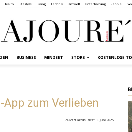
Health
Lifestyle
Living
Technik
Umwelt
Unterhaltung
People
Gew
NZEN
BUSINESS
MINDSET
STORE
KOSTENLOSE T
B
g-App zum Verlieben
Zuletzt aktualisiert:
5. Juni 2025