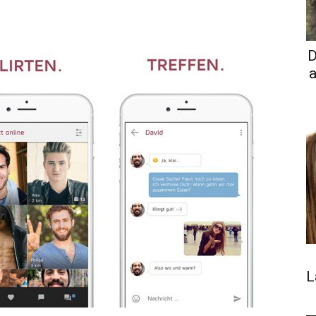
D
a
L