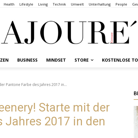
Health
Lifestyle
Living
Technik
Umwelt
Unterhaltung
People
Gew
NZEN
BUSINESS
MINDSET
STORE
KOSTENLOSE T
der Pantone Farbe des Jahres 2017 in...
B
eenery! Starte mit der
 Jahres 2017 in den