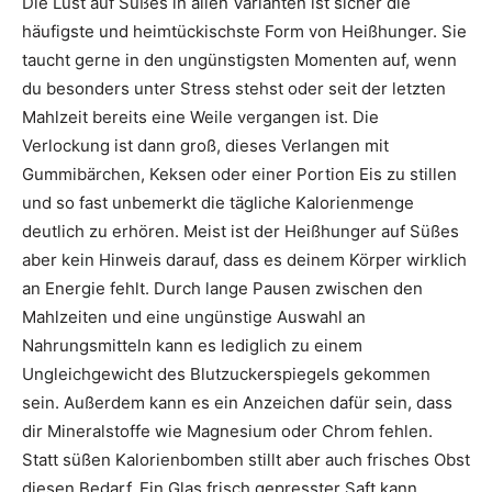
Die Lust auf Süßes in allen Varianten ist sicher die
häufigste und heimtückischste Form von Heißhunger. Sie
taucht gerne in den ungünstigsten Momenten auf, wenn
du besonders unter Stress stehst oder seit der letzten
Mahlzeit bereits eine Weile vergangen ist. Die
Verlockung ist dann groß, dieses Verlangen mit
Gummibärchen, Keksen oder einer Portion Eis zu stillen
und so fast unbemerkt die tägliche Kalorienmenge
deutlich zu erhören. Meist ist der Heißhunger auf Süßes
aber kein Hinweis darauf, dass es deinem Körper wirklich
an Energie fehlt. Durch lange Pausen zwischen den
Mahlzeiten und eine ungünstige Auswahl an
Nahrungsmitteln kann es lediglich zu einem
Ungleichgewicht des Blutzuckerspiegels gekommen
sein. Außerdem kann es ein Anzeichen dafür sein, dass
dir Mineralstoffe wie Magnesium oder Chrom fehlen.
Statt süßen Kalorienbomben stillt aber auch frisches Obst
diesen Bedarf. Ein Glas frisch gepresster Saft kann