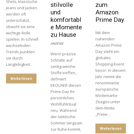
Shirts, klassische
stilvolle
zum
Jeans und Jacken
und
Amazon
werden oft
komfortabl
Prime Day
unterschätzt,
e Momente
obwohl sie eine
Mit dem
wichtige Rolle
zu Hause
nahenden
spielen. In schnell
ANZEIGE
Amazon Prime
wechselnden
Day steht ein
Trends punkten
Wenn präzise
globales
sie durch
Schnitte auf
Shopping-Event
Langlebigkeit...
seidig-weiche
bevor. In diesem
Stoffe treffen,
Jahr nimmt die
Weiterlesen
definiert
renommierte
EKOUAER diesen
europäische
Prime Day Ihr
Modemarke
persönliches
Zeagoo unter
Wohlfühlritual
dem Motto
neu. Während
„Prime...
der hektische
Sommer langsam
Weiterlesen
zur Ruhe kommt,