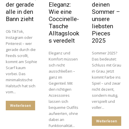
der gerade
Eleganz:
deinen
alle in den
Wie eine
Sommer –
Bann zieht
Coccinelle-
unsere
Tasche
liebsten
Ob TikTok,
Alltagslook
Pieces
Instagram oder
s veredelt
2025
Pinterest – wer
gerade durch die
Eleganz und
Sommer 2025?
Feeds scrollt,
Komfort müssen
Das bedeutet:
kommt am Sophie
sich nicht
Schluss mit Grau
Scarf kaum
ausschließen –
in Grau. Jetzt
vorbei. Das
ganz im
kommt Farbe ins
minimalistische
Gegenteil. Mit
Spiel – und zwar
Halstuch hat sich
den richtigen
nicht dezent,
vom...
Accessoires
sondern mutig,
lassen sich
verspielt und
Weiterlesen
bequeme Outfits
voller...
aufwerten, ohne
dabei an
Weiterlesen
Funktionalität...