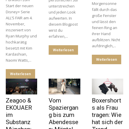
persönlichen Stil
Morgensonne
Start der neuen
unterstreichen
fällt durch das
Disney+ Serie
und jeden Look
große Fenster
ALL’S FAIR am 4.
aufwerten. In
und lässt den
November,
diesem Blogpost
feinen Ring an
inszeniert von
wirst du
ihrer Hand
Ryan Murphy und
erfahren,...
aufblitzen. Nicht
hochkarätig
aufdringlich,...
besetzt mit Kim
Weiterlesen
Kardashian,
Weiterlesen
Naomi Watts,...
Weiterlesen
Zeagoo &
Vom
Boxershort
EKOUAER
Spaziergan
s als Frau
im
g bis zum
tragen: Wie
Substanz
Abendesse
hat sich der