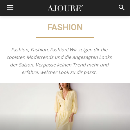
FASHION
Fashion, Fashion, Fashion! Wir zeigen dir die
coolsten Modetrends und die angesagten Looks
der Saison. Verpasse keinen Trend mehr und
erfahre, welcher Look zu dir passt.