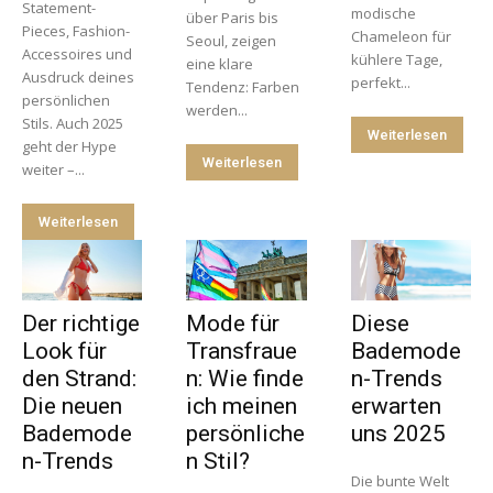
Statement-
modische
über Paris bis
Pieces, Fashion-
Chameleon für
Seoul, zeigen
Accessoires und
kühlere Tage,
eine klare
Ausdruck deines
perfekt...
Tendenz: Farben
persönlichen
werden...
Stils. Auch 2025
Weiterlesen
geht der Hype
Weiterlesen
weiter –...
Weiterlesen
Der richtige
Mode für
Diese
Look für
Transfraue
Bademode
den Strand:
n: Wie finde
n-Trends
Die neuen
ich meinen
erwarten
Bademode
persönliche
uns 2025
n-Trends
n Stil?
Die bunte Welt