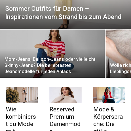
Sommer Outfits für Damen –
Inspirationen vom Strand bis zum Abend
Mom-Jeans, Balloon-Jeans oder vielleicht
Skinny-Jeans? Die beliebtesten
Wolle rich
Jeansmodelle für jeden Anlass
Lieblings
Wie
Reserved
Mode &
kombiniers
Premium
Körperspra
t du Mode
Damenmod
che: Die