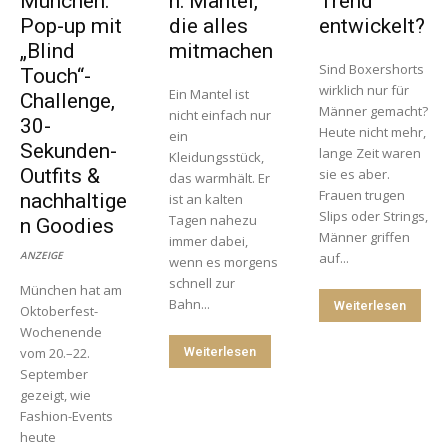
München:
n: Mäntel,
Trend
Pop-up mit
die alles
entwickelt?
„Blind
mitmachen
Sind Boxershorts
Touch“-
wirklich nur für
Ein Mantel ist
Challenge,
Männer gemacht?
nicht einfach nur
30-
Heute nicht mehr,
ein
Sekunden-
lange Zeit waren
Kleidungsstück,
Outfits &
sie es aber.
das warmhält. Er
Frauen trugen
nachhaltige
ist an kalten
Slips oder Strings,
Tagen nahezu
n Goodies
Männer griffen
immer dabei,
ANZEIGE
auf...
wenn es morgens
schnell zur
München hat am
Bahn...
Weiterlesen
Oktoberfest-
Wochenende
vom 20.–22.
Weiterlesen
September
gezeigt, wie
Fashion-Events
heute