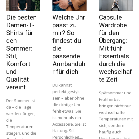
Die besten
Welche Uhr
Capsule
Damen-T-
passt zu
Wardrobe
Shirts für
mir? So
für den
den
findest du
Übergang:
Sommer:
die
Mit fünf
Stil,
passende
Essentials
Komfort
Armbanduh
durch die
und
r für dich
wechselhaf
Qualität
te Zeit
Du kannst
vereint
perfekt gestylt
Spätsommer und
sein – aber ohne
Frühherbst
Der Sommer ist
die richtige Uhr
bringen nicht nur
da – die Tage
fehlt etwas. Sie
wechselhafte
werden länger,
ist mehr als ein
Temperaturen mit
die
Accessoire. Sie ist
sich, sondern
Temperaturen
Haltung. Stil.
häufig auch
steigen, und die
Persönlichkeit....
Unsicherheit bei