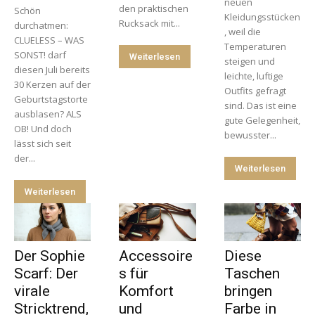
neuen
den praktischen
Schön
Kleidungsstücken
Rucksack mit...
durchatmen:
, weil die
CLUELESS – WAS
Temperaturen
SONST! darf
Weiterlesen
steigen und
diesen Juli bereits
leichte, luftige
30 Kerzen auf der
Outfits gefragt
Geburtstagstorte
sind. Das ist eine
ausblasen? ALS
gute Gelegenheit,
OB! Und doch
bewusster...
lässt sich seit
der...
Weiterlesen
Weiterlesen
Der Sophie
Accessoire
Diese
Scarf: Der
s für
Taschen
virale
Komfort
bringen
Stricktrend,
und
Farbe in