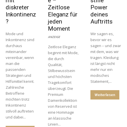
mit
e –
stille
diskreter
Zeitlose
Power
Inkontinenz
Eleganz für
deines
?
jeden
Auftritts
Moment
Mode und
Wir sagen es,
ANZEIGE
Inkontinenz sind
bevor wir es
durchaus
sagen – und zwar
Zeitlose Eleganz
miteinander
mit dem, was wir
beginnt mit Mode,
vereinbar, wenn
tragen. Kleidung
die durch
man die
ist längst nicht
Qualität,
passenden
mehr nur ein
Stilbewusstsein
Strategien und
modisches
und höchsten
Hilfsmittel kennt.
Statement,...
Tragekomfort
Zahlreiche
überzeugt. Die
Betroffene
Premium
Weiterlesen
möchten trotz
Damenkollektion
Inkontinenz
von Reserved ist
stilvoll auftreten
eine Hommage
und dabei...
an klassische
Linien...