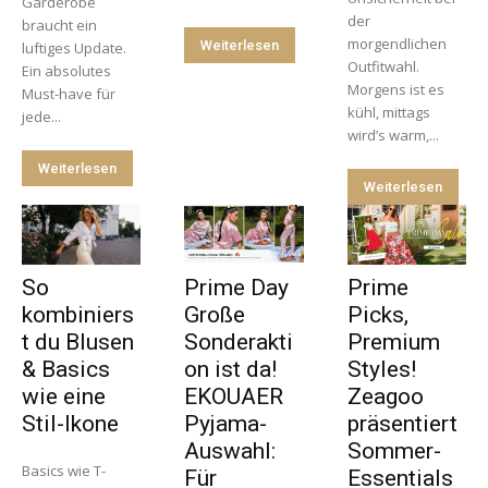
Garderobe
der
braucht ein
morgendlichen
Weiterlesen
luftiges Update.
Outfitwahl.
Ein absolutes
Morgens ist es
Must-have für
kühl, mittags
jede...
wird’s warm,...
Weiterlesen
Weiterlesen
So
Prime Day
Prime
kombiniers
Große
Picks,
t du Blusen
Sonderakti
Premium
& Basics
on ist da!
Styles!
wie eine
EKOUAER
Zeagoo
Stil-Ikone
Pyjama-
präsentiert
Auswahl:
Sommer-
Basics wie T-
Für
Essentials