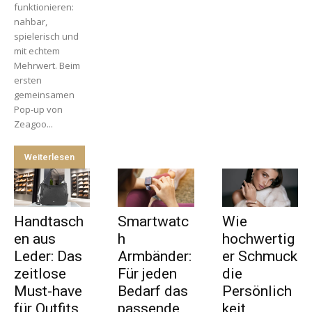
funktionieren:
nahbar,
spielerisch und
mit echtem
Mehrwert. Beim
ersten
gemeinsamen
Pop-up von
Zeagoo...
Weiterlesen
Handtasch
Smartwatc
Wie
en aus
h
hochwertig
Leder: Das
Armbänder:
er Schmuck
zeitlose
Für jeden
die
Must-have
Bedarf das
Persönlich
für Outfits,
passende
keit