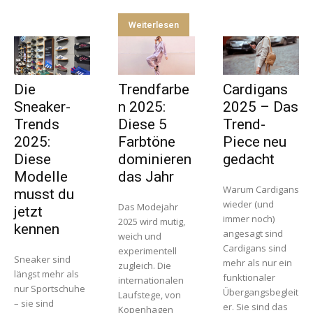
Weiterlesen
Die
Trendfarbe
Cardigans
Sneaker-
n 2025:
2025 – Das
Trends
Diese 5
Trend-
2025:
Farbtöne
Piece neu
Diese
dominieren
gedacht
Modelle
das Jahr
Warum Cardigans
musst du
wieder (und
Das Modejahr
jetzt
immer noch)
2025 wird mutig,
kennen
angesagt sind
weich und
Cardigans sind
experimentell
Sneaker sind
mehr als nur ein
zugleich. Die
längst mehr als
funktionaler
internationalen
nur Sportschuhe
Übergangsbegleit
Laufstege, von
– sie sind
er. Sie sind das
Kopenhagen