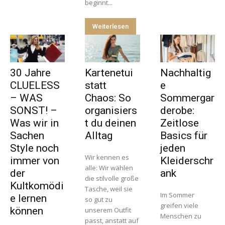
beginnt...
Weiterlesen
30 Jahre
Kartenetui
Nachhaltig
CLUELESS
statt
e
– WAS
Chaos: So
Sommergar
SONST! –
organisiers
derobe:
Was wir in
t du deinen
Zeitlose
Sachen
Alltag
Basics für
Style noch
jeden
Wir kennen es
immer von
Kleiderschr
alle: Wir wählen
der
ank
die stilvolle große
Kultkomödi
Tasche, weil sie
Im Sommer
e lernen
so gut zu
greifen viele
können
unserem Outfit
Menschen zu
passt, anstatt auf