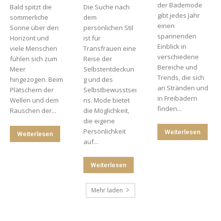
der Bademode
Bald spitzt die
Die Suche nach
gibt jedes Jahr
sommerliche
dem
einen
Sonne über den
persönlichen Stil
spannenden
Horizont und
ist für
Einblick in
viele Menschen
Transfrauen eine
verschiedene
fühlen sich zum
Reise der
Bereiche und
Meer
Selbstentdeckun
Trends, die sich
hingezogen. Beim
g und des
an Stränden und
Plätschern der
Selbstbewusstsei
in Freibädern
Wellen und dem
ns. Mode bietet
finden...
Rauschen der...
die Möglichkeit,
die eigene
Persönlichkeit
Weiterlesen
Weiterlesen
auf...
Weiterlesen
Mehr laden