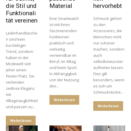
die Stil und
Material
hervorhebt
Funktionali
Eine Smartwatch
Schmuck gehört
tät vereinen
ist mit ihren
zu den
faszinierenden
Accessoires, die
Lederhandtasche
Funktionen
Menschen nicht
n sind kein
praktisch und
nur schöner
kurzlebiger
vielseitig
machen, sondern
Trend, sondern
verwendbar im
auch
haben in der
Beruf, im Alltag
selbstbewusster
Modewelt seit
und beim Sport.
auftreten lassen.
jeher einen
In Abhängigkeit
Dies gilt
festen Platz. Sie
von der Nutzung
besonders, wenn
verbinden
des...
es sich um
zeitlose Eleganz
Schmuckstücke...
mit
Weiterlesen
Alltagstauglichkeit
Weiterlesen
und passen zu...
Weiterlesen