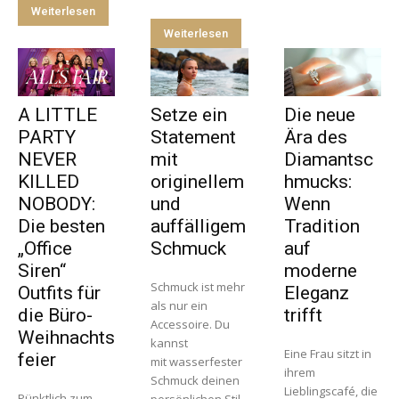
Weiterlesen
Weiterlesen
A LITTLE
Setze ein
Die neue
PARTY
Statement
Ära des
NEVER
mit
Diamantsc
KILLED
originellem
hmucks:
NOBODY:
und
Wenn
Die besten
auffälligem
Tradition
„Office
Schmuck
auf
Siren“
moderne
Schmuck ist mehr
Outfits für
Eleganz
als nur ein
die Büro-
trifft
Accessoire. Du
Weihnachts
kannst
Eine Frau sitzt in
feier
mit wasserfester
ihrem
Schmuck deinen
Lieblingscafé, die
Pünktlich zum